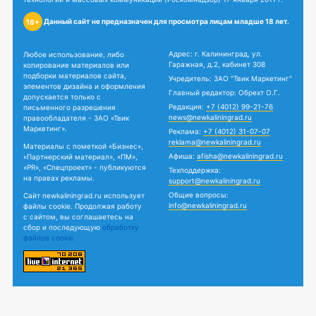
Данный сайт не предназначен для просмотра лицам младше 18 лет.
18+
Адрес: г. Калининград, ул.
Любое использование, либо
Гаражная, д.2, кабинет 308
копирование материалов или
подборки материалов сайта,
Учредитель: ЗАО "Твик Маркетинг"
элементов дизайна и оформления
Главный редактор: Обрехт О.Г.
допускается только с
Редакция:
+7 (4012) 99-21-76
письменного разрешения
news@newkaliningrad.ru
правообладателя - ЗАО «Твик
Маркетинг».
Реклама:
+7 (4012) 31-07-07
reklama@newkaliningrad.ru
Материалы с пометкой «Бизнес»,
Афиша:
afisha@newkaliningrad.ru
«Партнерский материал», «ПМ»,
«PR», «Спецпроект» - публикуются
Техподдержка:
на правах рекламы.
support@newkaliningrad.ru
Общие вопросы:
Сайт newkaliningrad.ru использует
info@newkaliningrad.ru
файлы cookie. Продолжая работу
с сайтом, вы соглашаетесь на
сбор и последующую
обработку
файлов cookie.