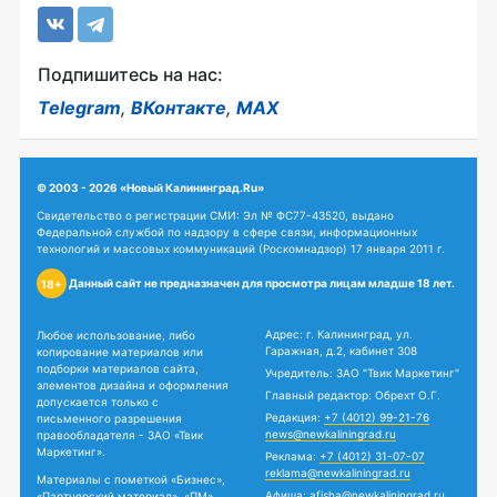
Подпишитесь на нас:
Telegram
,
ВКонтакте
,
MAX
© 2003 - 2026 «Новый Калининград.Ru»
Свидетельство о регистрации СМИ: Эл № ФС77-43520, выдано
Федеральной службой по надзору в сфере связи, информационных
технологий и массовых коммуникаций (Роскомнадзор) 17 января 2011 г.
Данный сайт не предназначен для просмотра лицам младше 18 лет.
18+
Адрес: г. Калининград, ул.
Любое использование, либо
Гаражная, д.2, кабинет 308
копирование материалов или
подборки материалов сайта,
Учредитель: ЗАО "Твик Маркетинг"
элементов дизайна и оформления
Главный редактор: Обрехт О.Г.
допускается только с
Редакция:
+7 (4012) 99-21-76
письменного разрешения
news@newkaliningrad.ru
правообладателя - ЗАО «Твик
Маркетинг».
Реклама:
+7 (4012) 31-07-07
reklama@newkaliningrad.ru
Материалы с пометкой «Бизнес»,
Афиша:
afisha@newkaliningrad.ru
«Партнерский материал», «ПМ»,