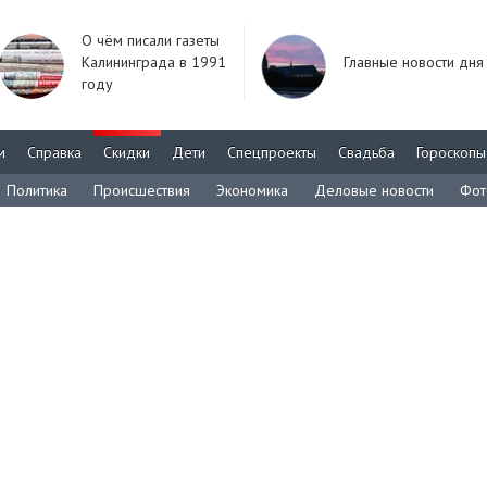
О чём писали газеты
Калининграда в 1991
Главные новости дня
году
м
Справка
Скидки
Дети
Спецпроекты
Свадьба
Гороскопы
Политика
Происшествия
Экономика
Деловые новости
Фот