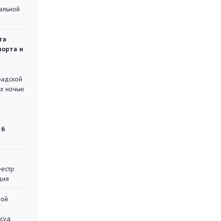
альной
га
порта и
радской
их ночью
 6
еестр
дия
ной
 суд