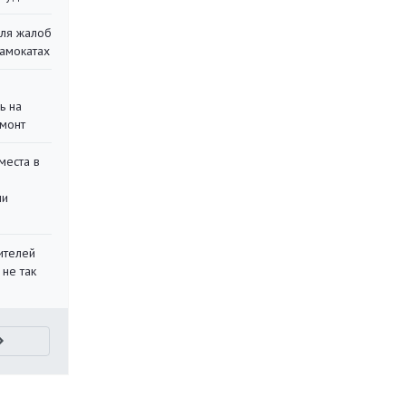
для жалоб
самокатах
ь на
монт
места в
ли
ителей
 не так