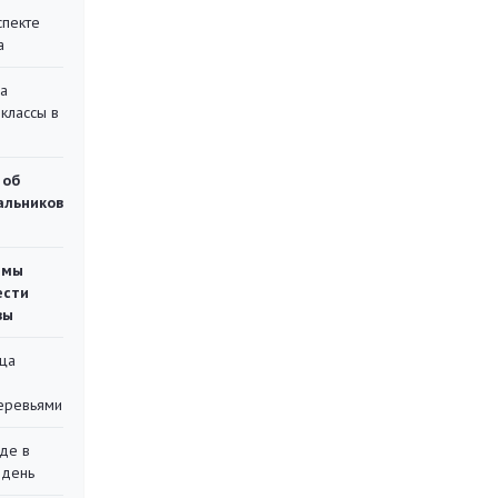
спекте
а
на
классы в
 об
чальников
емы
ести
вы
ца
еревьями
де в
 день