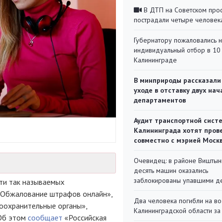
В ДТП на Советском про
пострадали четыре человек
Губернатору пожаловались 
индивидуальный отбор в 10 
Калининграде
В минприроды рассказали
уходе в отставку двух на
департаментов
Аудит транспортной сист
Калининграда хотят пров
совместно с мэрией Моск
Очевидец: в районе Виштын
десять машин оказались
заблокированы упавшими д
яти так называемых
 «Обжалование штрафов онлайн»,
Два человека погибли на во
оохранительные органы»,
Калининградской области за
 Об этом
сообщает
«Российская