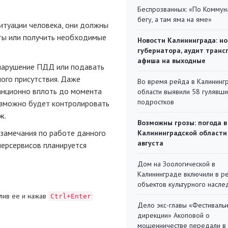
Беспрозванных: «По Коммун
бегу, а там яма на яме»
итуации человека, они должны
ы или получить необходимые
Новости Калининграда: но
губернатора, аудит транс
афиша на выходные
нарушение ПДД или подавать
ного присутствия. Даже
Во время рейда в Калининг
анционно вплоть до момента
области выявили 58 гулявш
подростков
озможно будет контролировать
ж.
Возможны грозы: погода в
 замечания по работе данного
Калининградской области
августа
уперсервисов планируется
Дом на Зоологической в
Калининграде включили в р
объектов культурного насле
лив ее и нажав
Ctrl+Enter
Дело экс-главы «Фестиваль
дирекции» Акоповой о
мошенничестве передали в