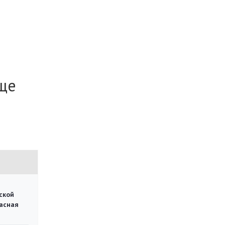
еще
ской
асная