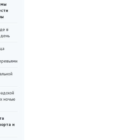
емы
ести
вы
де в
 день
ца
еревьями
альной
радской
их ночью
га
порта и