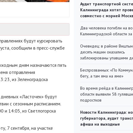
Аудит транспортной сист
Калининграда хотят пров
совместно с мэрией Моск
Два человека погибли на во
Калининградской области за
правлениях будут курсировать
Очевидец: в районе Виштын
густа, сообщили в пресс-службе
десять машин оказались
заблокированы упавшими д
выходным дням назначаются пять
Беспрозванных: «По Коммун
ремя отправления
бегу, а там яма на яме»
13:23, из Зеленоградска
Во время рейда в Калининг
области выявили 58 гулявш
 дневных «Ласточек» будут
подростков
твии с сезонным расписанием.
0 и 14:05, из Светлогорска
Новости Калининграда: но
губернатора, аудит транс
афиша на выходные
, 7 сентября, на участке