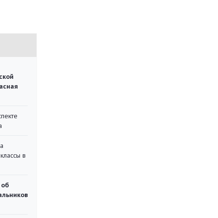
ской
асная
спекте
а
на
классы в
 об
чальников