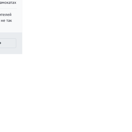
самокатах
ителей
 не так