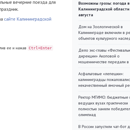
льные вечерние поезда для
Возможны грозы: погода в
праздник.
Калининградской области
августа
на
сайте Калининградской
Дом на Зоологической в
Калининграде включили в р
объектов культурного насле
лив ее и нажав
Ctrl+Enter
Дело экс-главы «Фестиваль
дирекции» Акоповой о
мошенничестве передали в
Асфальтовые «лепешки»:
калининградцы пожаловалис
некачественный ямочный ре
Ректор МГИМО: бюджетные 
ведущих вузах практически
полностью заняли победите
олимпиад
В России запустили чат-бот 