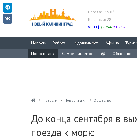
Погода:
+19.8°
Вакансии:
28
81.41$
94.06€
21.86zł
Новости
Работа
Недвижимость
Афиша
Туриз
Новости дня
Самое читаемое
@
Общество
Новости
Новости дня
Общество
До конца сентября в в
поезда к морю