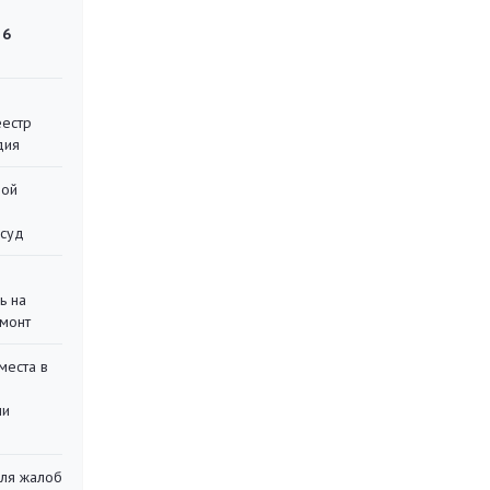
 6
еестр
дия
ной
 суд
ь на
монт
места в
ли
для жалоб