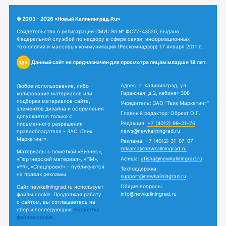
© 2003 - 2026 «Новый Калининград.Ru»
Свидетельство о регистрации СМИ: Эл № ФС77-43520, выдано
Федеральной службой по надзору в сфере связи, информационных
технологий и массовых коммуникаций (Роскомнадзор) 17 января 2011 г.
Данный сайт не предназначен для просмотра лицам младше 18 лет.
18+
Адрес: г. Калининград, ул.
Любое использование, либо
Гаражная, д.2, кабинет 308
копирование материалов или
подборки материалов сайта,
Учредитель: ЗАО "Твик Маркетинг"
элементов дизайна и оформления
Главный редактор: Обрехт О.Г.
допускается только с
Редакция:
+7 (4012) 99-21-76
письменного разрешения
news@newkaliningrad.ru
правообладателя - ЗАО «Твик
Маркетинг».
Реклама:
+7 (4012) 31-07-07
reklama@newkaliningrad.ru
Материалы с пометкой «Бизнес»,
Афиша:
afisha@newkaliningrad.ru
«Партнерский материал», «ПМ»,
«PR», «Спецпроект» - публикуются
Техподдержка:
на правах рекламы.
support@newkaliningrad.ru
Общие вопросы:
Сайт newkaliningrad.ru использует
info@newkaliningrad.ru
файлы cookie. Продолжая работу
с сайтом, вы соглашаетесь на
сбор и последующую
обработку
файлов cookie.