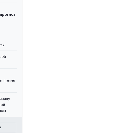
 прогноз
уму
шей
ее время
ричину
вой
ном