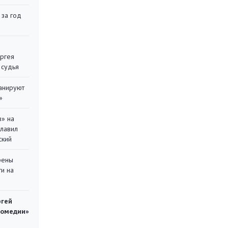
 за год
ергея
 судья
ланируют
»
в» на
главил
ский
рены
ти на
ргей
комедии»