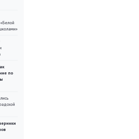
 «Белой
 школами»
у
м
а
ак
ние по
ты
лись
градской
черинки
мов