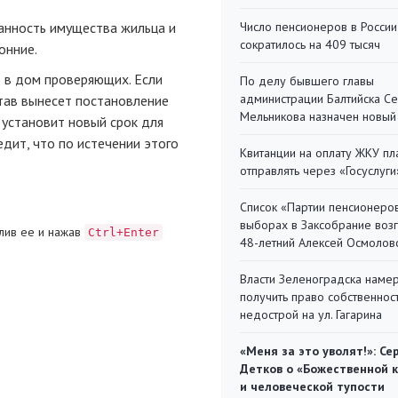
анность имущества жильца и
Число пенсионеров в России
сократилось на 409 тысяч
онние.
 в дом проверяющих. Если
По делу бывшего главы
администрации Балтийска С
став вынесет постановление
Мельникова назначен новый
 установит новый срок для
дит, что по истечении этого
Квитанции на оплату ЖКУ п
отправлять через «Госуслуги
Список «Партии пенсионеро
выборах в Заксобрание воз
лив ее и нажав
Ctrl+Enter
48-летний Алексей Осмолов
Власти Зеленоградска наме
получить право собственнос
недострой на ул. Гагарина
«Меня за это уволят!»: Се
Детков о «Божественной 
и человеческой тупости