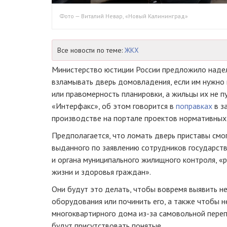
Фото — Виталий Невар, «Новый Калининград»
Все новости по теме:
ЖКХ
Министерство юстиции России предложило наде
взламывать дверь домовладения, если им нужно
или правомерность планировки, а жильцы их не п
«Интерфакс», об этом говорится в
поправках
в з
производстве на портале проектов нормативных
Предполагается, что ломать дверь приставы смог
выданного по заявлению сотрудников государст
и органа муниципального жилищного контроля, «
жизни и здоровья граждан».
Они будут это делать, чтобы вовремя выявить н
оборудования или починить его, а также чтобы 
многоквартирного дома из-за самовольной пере
будут присутствовать понятые.