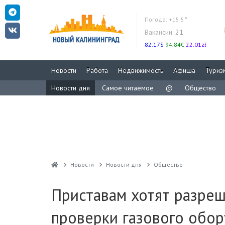
Погода:
+15.5°
Вакансии:
21
82.17$
94.84€
22.01zł
Новости
Работа
Недвижимость
Афиша
Туриз
Новости дня
Самое читаемое
@
Общество
Новости
Новости дня
Общество
Приставам хотят разреш
проверки газового обо