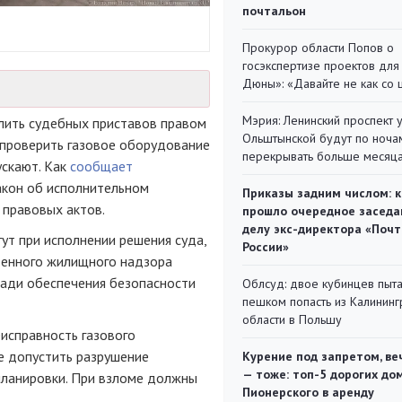
почтальон
Прокурор области Попов о
госэкспертизе проектов для
Дюны»: «Давайте не как со
Мэрия: Ленинский проспект 
лить судебных приставов правом
Ольштынской будут по ноча
 проверить газовое оборудование
перекрывать больше месяц
ускают. Как
сообщает
акон об исполнительном
Приказы задним числом: к
 правовых актов.
прошло очередное заседа
делу экс-директора «Поч
ут при исполнении решения суда,
России»
венного жилищного надзора
ради обеспечения безопасности
Облсуд: двое кубинцев пыта
пешком попасть из Калинин
области в Польшу
еисправность газового
не допустить разрушение
Курение под запретом, ве
— тоже: топ-5 дорогих до
планировки. При взломе должны
Пионерского в аренду