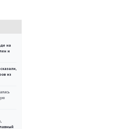
аде на
лен и
сказали,
ров из
алась
кую
,
главный