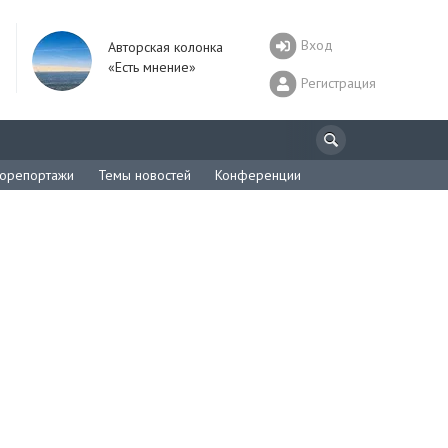
Вход
Авторская колонка
«Есть мнение»
Регистрация
орепортажи
Темы новостей
Конференции