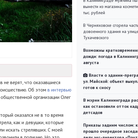
В Калининграде мужчина пы
вынести из магазина космети
тыс. рублей
В Черняховске сгорела част
довоенного здания на улиц
Тухачевского
Возможны кратковременн
дожди: погода в Калининг
августа
Власти о здании-прегр
ул. Майской: объект выкуп
 не верят, что оказавшиеся
готов к сносу
происшествию. Об этом
в интервью
 общественной организации Олег
В мэрии Калининграда рас
как остановили отток кад
детсадов
торый оказался не в то время
трела, как и девушки, которые
Приказы задним числом: к
ли искать стрелявших. С моей
прошло очередное заседа
позвонили в полицию. Но это
делу экс-директора «Поч