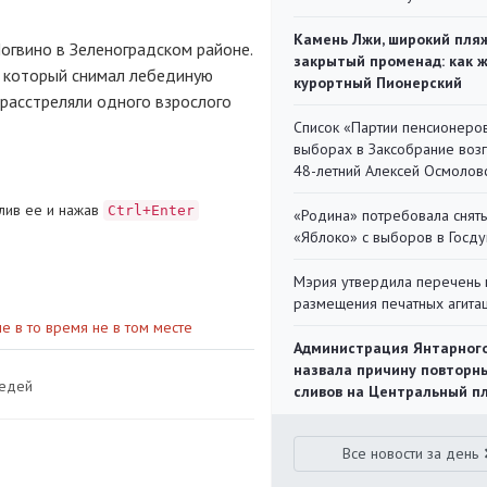
Камень Лжи, широкий пля
Логвино в Зеленоградском районе.
закрытый променад: как 
 который снимал лебединую
курортный Пионерский
расстреляли одного взрослого
Список «Партии пенсионеро
выборах в Заксобрание воз
48-летний Алексей Осмолов
лив ее и нажав
Ctrl+Enter
«Родина» потребовала снять
«Яблоко» с выборов в Госд
Мэрия утвердила перечень 
размещения печатных агита
е в то время не в том месте
Администрация Янтарног
назвала причину повторн
бедей
сливов на Центральный п
Все новости за день