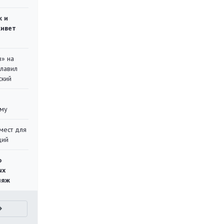
ж и
живет
в» на
главил
ский
уму
мест для
ций
о
ых
ляж