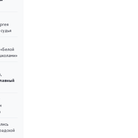
ергея
 судья
 «Белой
 школами»
,
главный
у
м
а
лись
градской