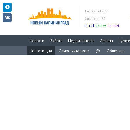
Погода:
+18.3°
Вакансии:
21
82.17$
94.84€
22.01zł
Новости
Работа
Недвижимость
Афиша
Туриз
Новости дня
Самое читаемое
@
Общество