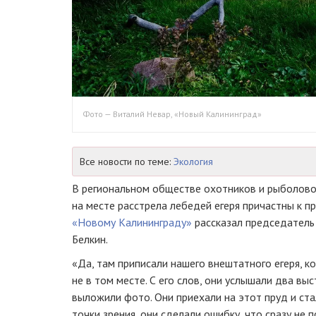
Фото — Виталий Невар, «Новый Калининград»
Все новости по теме:
Экология
В региональном обществе охотников и рыболовов
на месте расстрела лебедей егеря причастны к 
«Новому Калининграду»
рассказал председатель
Белкин.
«Да, там приписали нашего внештатного егеря, ко
не в том месте. С его слов, они услышали два выс
выложили фото. Они приехали на этот пруд и ста
точки зрения, они сделали ошибку, что сразу не 