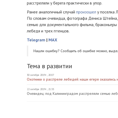
расстреляли у берега практически в упор.
Ранее аналогичный случай
произошел
у поселка 
По словам очевидца, фотографа Дениса Штейна,
семью для документального фильма, браконьеры 
лебедя и трех птенцов.
Telegram
|
MAX
Нашли ошибку? Cообщить об ошибке можно, выде
Тема в развитии
30 октября 2019г., 20:07
Охотники о расстреле лебедей: наши егеря оказались н
22 октября 2019г., 21:33
Очевидец: под Калининградом расстреляли семью ле