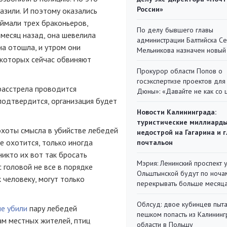
России»
азили. И поэтому оказались
оймали трех браконьеров,
По делу бывшего главы
 месяц назад, она шевелила
администрации Балтийска С
на отошла, и утром они
Мельникова назначен новый
 которых сейчас обвиняют
Прокурор области Попов о
госэкспертизе проектов для
расстрела проводится
Дюны»: «Давайте не как со
 подтвердится, организация будет
Новости Калининграда:
туристические миллиарды
 охоты смысла в убийстве лебедей
недострой на Гагарина и 
е охотится, только иногда
почтальон
икто их вот так бросать
Мэрия: Ленинский проспект 
с головой не все в порядке
Ольштынской будут по ноча
 человеку, могут только
перекрывать больше месяц
Облсуд: двое кубинцев пыта
е убили
пару лебедей
пешком попасть из Калинин
ам местных жителей, птиц
области в Польшу