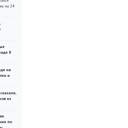
тался
ку на 24
ь
е
ые
раде 8
аде на
лен и
сказали,
ров из
ак
ние по
ты