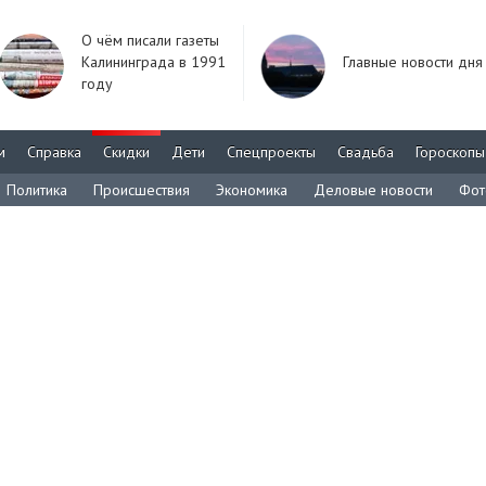
О чём писали газеты
Калининграда в 1991
Главные новости дня
году
м
Справка
Скидки
Дети
Спецпроекты
Свадьба
Гороскопы
Политика
Происшествия
Экономика
Деловые новости
Фот