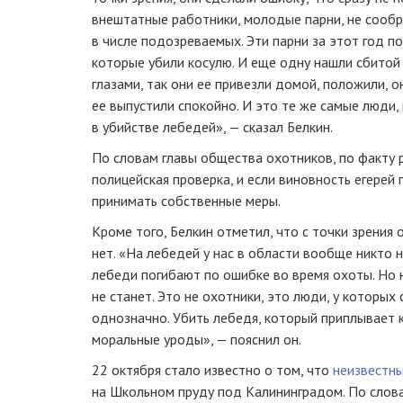
внештатные работники, молодые парни, не сообр
в числе подозреваемых. Эти парни за этот год п
которые убили косулю. И еще одну нашли сбитой
глазами, так они ее привезли домой, положили, о
ее выпустили спокойно. И это те же самые люди,
в убийстве лебедей», — сказал Белкин.
По словам главы общества охотников, по факту 
полицейская проверка, и если виновность егерей
принимать собственные меры.
Кроме того, Белкин отметил, что с точки зрения
нет. «На лебедей у нас в области вообще никто н
лебеди погибают по ошибке во время охоты. Но н
не станет. Это не охотники, это люди, у которых 
однозначно. Убить лебедя, который приплывает к
моральные уроды», — пояснил он.
22 октября стало известно о том, что
неизвестны
на Школьном пруду под Калининградом. По слов