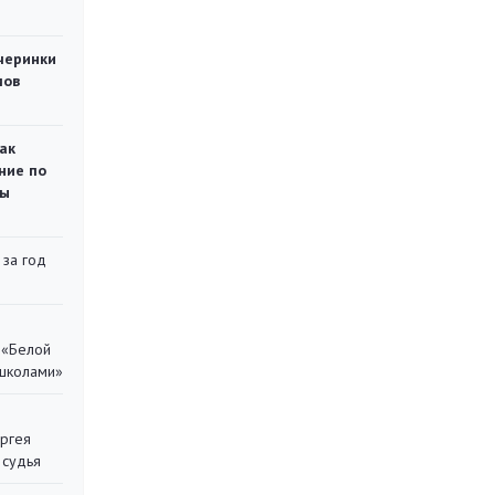
черинки
мов
ак
ние по
ты
 за год
 «Белой
 школами»
ергея
 судья