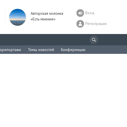
Вход
Авторская колонка
«Есть мнение»
Регистрация
орепортажи
Темы новостей
Конференции