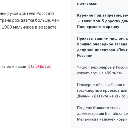
почтальон
тник руководителя Росстата
Курение под запретом, ве
стране рождается больше, чем
— тоже: топ-5 дорогих до
а 1000 мальчиков в возрасте
Пионерского в аренду
Приказы задним числом: к
прошло очередное заседа
делу экс-директора «Поч
России»
лив ее и нажав
Ctrl+Enter
Число пенсионеров в России
сократилось на 409 тысяч
Прокурор области Попов о
госэкспертизе проектов для
Дюны»: «Давайте не как со
По делу бывшего главы
администрации Балтийска С
Мельникова назначен новый