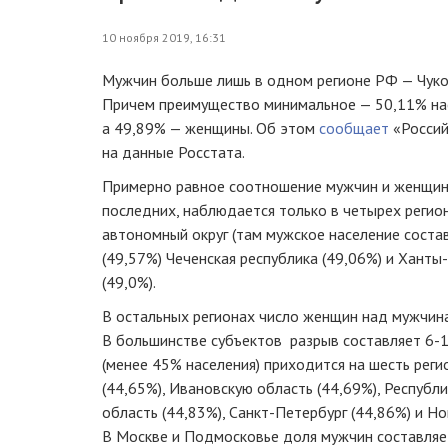
10 ноября 2019, 16:31
Мужчин больше лишь в одном регионе РФ — Чуко
Причем преимущество минимальное — 50,11% нас
а 49,89% — женщины. Об этом
сообщает
«Россий
на данные Росстата.
Примерно равное соотношение мужчин и женщин,
последних,​ наблюдается только в четырех регио
автономный округ (там мужское население состав
(49,57%) Чеченская республика (49,06%) и Хант
(49,0%).
В остальных регионах число женщин над мужчин
В большинстве субъектов ​ разрыв составляет 6
(менее 45% населения) приходится на шесть реги
(44,65%), Ивановскую область (44,69%), Республи
область (44,83%), Санкт-Петербург (44,86%) и Но
В Москве и Подмосковье доля мужчин составляе