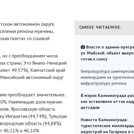
тском автономном округе.
САМОЕ ЧИТАЕМОЕ:
еления региона мужчины,
ская газета» со ссылкой
Власти о здании-прегр
ул. Майской: объект выкуп
 но с преобладанием числа
готов к сносу
нах страны. Это Ямало-Ненецкий
ляет 49,57%), Камчатский край
Генпрокуратура заинтересов
ы-Мансийский автономный округ
миллиардами на туристичес
инфраструктуру региона
ами преобладает значительнее.
В мэрии Калининграда рас
-10%. Наименьшая доля мужчин
как остановили отток кад
детсадов
онов: Ярославскую область
ку Ингушетия (44,74%), Тульскую
Новости Калининграда:
вгородскую область (44,88%).
туристические миллиарды
т 46,11% и 46,10%
недострой на Гагарина и 