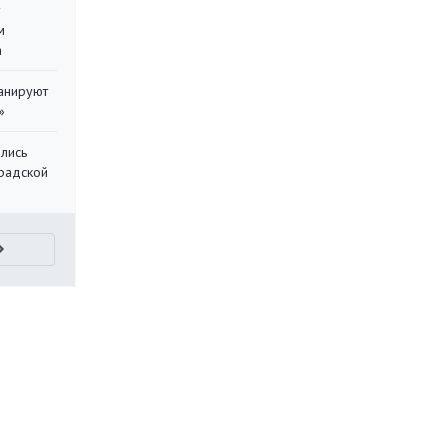
у
м
а
ланируют
»
лись
градской