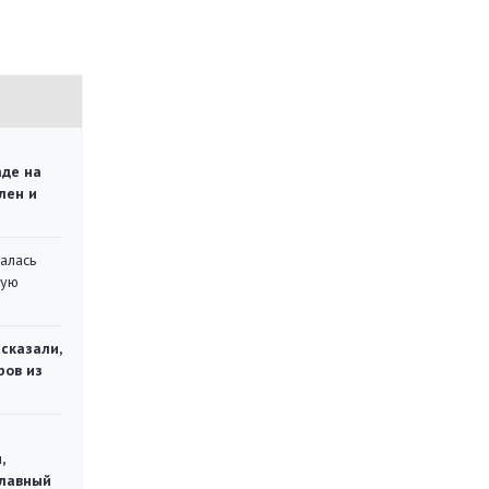
аде на
лен и
алась
кую
сказали,
ров из
,
главный