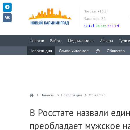
Погода:
+16.5°
Вакансии:
21
82.17$
94.84€
22.01zł
Новости
Работа
Недвижимость
Афиша
Туриз
Новости дня
Самое читаемое
@
Общество
Новости
Новости дня
Общество
В Росстате назвали еди
преобладает мужское н