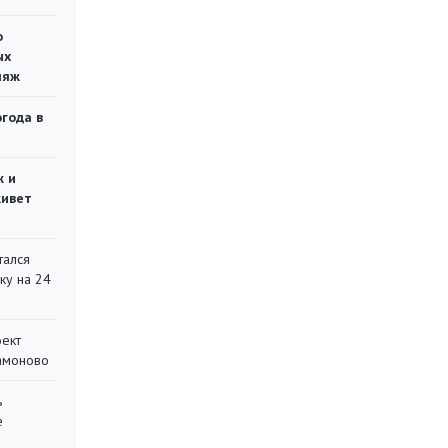
о
ых
ляж
огода в
ж и
живет
тался
ку на 24
оект
Мамоново
ь
е