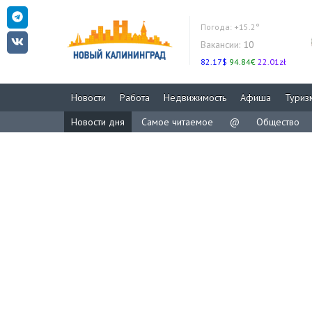
Погода:
+15.2°
Вакансии:
10
82.17$
94.84€
22.01zł
Новости
Работа
Недвижимость
Афиша
Туриз
Новости дня
Самое читаемое
@
Общество