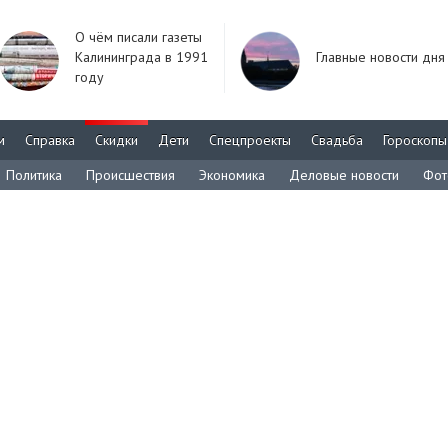
О чём писали газеты
Калининграда в 1991
Главные новости дня
году
м
Справка
Скидки
Дети
Спецпроекты
Свадьба
Гороскопы
Политика
Происшествия
Экономика
Деловые новости
Фот