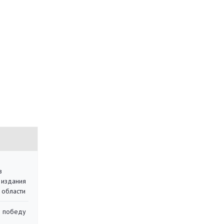
в
 издания
 области
ю победу