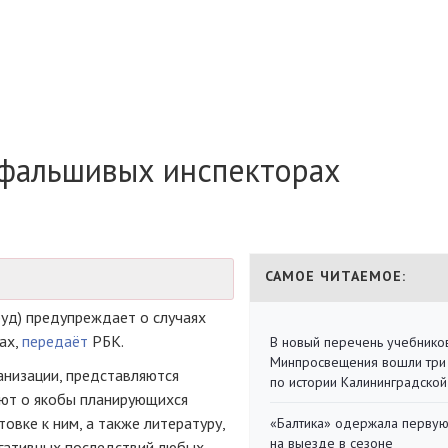
 фальшивых инспекторах
САМОЕ ЧИТАЕМОЕ:
руд) предупреждает о случаях
ах,
передаёт
РБК.
В новый перечень учебнико
Минпросвещения вошли три
анизации, представляются
по истории Калининградской
ют о якобы планирующихся
овке к ним, а также литературу,
«Балтика» одержала перву
на выезде в сезоне
гативных последствий любых