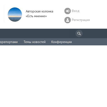
Вход
Авторская колонка
«Есть мнение»
Регистрация
орепортажи
Темы новостей
Конференции