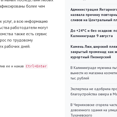
зафиксированы более чем
Администрация Янтарног
назвала причину повторн
сливов на Центральный п
х услуг, а всю информацию
ьства работодатели могут
До +24°С и без осадков: п
омства также есть сервис
Калининграде 9 августа
рос по трудовому
ех рабочих дней.
Камень Лжи, широкий пля
закрытый променад: как 
курортный Пионерский
лив ее и нажав
Ctrl+Enter
В Калининграде мужчина пы
вынести из магазина космети
тыс. рублей
Экспертиза не одобрила пр
благоустройства сквера в 
В Черняховске сгорела част
довоенного здания на улиц
Тухачевского