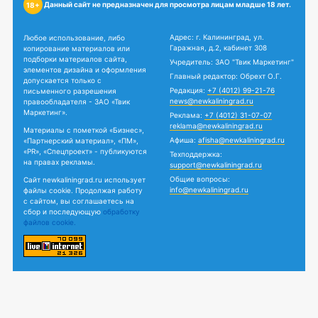
Данный сайт не предназначен для просмотра лицам младше 18 лет.
18+
Адрес: г. Калининград, ул.
Любое использование, либо
Гаражная, д.2, кабинет 308
копирование материалов или
подборки материалов сайта,
Учредитель: ЗАО "Твик Маркетинг"
элементов дизайна и оформления
Главный редактор: Обрехт О.Г.
допускается только с
Редакция:
+7 (4012) 99-21-76
письменного разрешения
news@newkaliningrad.ru
правообладателя - ЗАО «Твик
Маркетинг».
Реклама:
+7 (4012) 31-07-07
reklama@newkaliningrad.ru
Материалы с пометкой «Бизнес»,
Афиша:
afisha@newkaliningrad.ru
«Партнерский материал», «ПМ»,
«PR», «Спецпроект» - публикуются
Техподдержка:
на правах рекламы.
support@newkaliningrad.ru
Общие вопросы:
Сайт newkaliningrad.ru использует
info@newkaliningrad.ru
файлы cookie. Продолжая работу
с сайтом, вы соглашаетесь на
сбор и последующую
обработку
файлов cookie.