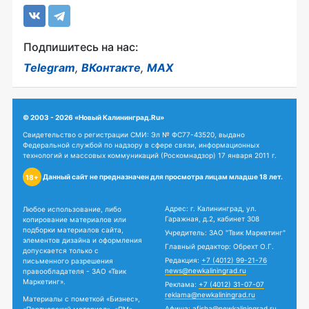
Подпишитесь на нас:
Telegram
,
ВКонтакте
,
MAX
© 2003 - 2026 «Новый Калининград.Ru»
Свидетельство о регистрации СМИ: Эл № ФС77-43520, выдано
Федеральной службой по надзору в сфере связи, информационных
технологий и массовых коммуникаций (Роскомнадзор) 17 января 2011 г.
Данный сайт не предназначен для просмотра лицам младше 18 лет.
18+
Адрес: г. Калининград, ул.
Любое использование, либо
Гаражная, д.2, кабинет 308
копирование материалов или
подборки материалов сайта,
Учредитель: ЗАО "Твик Маркетинг"
элементов дизайна и оформления
Главный редактор: Обрехт О.Г.
допускается только с
Редакция:
+7 (4012) 99-21-76
письменного разрешения
news@newkaliningrad.ru
правообладателя - ЗАО «Твик
Маркетинг».
Реклама:
+7 (4012) 31-07-07
reklama@newkaliningrad.ru
Материалы с пометкой «Бизнес»,
Афиша:
afisha@newkaliningrad.ru