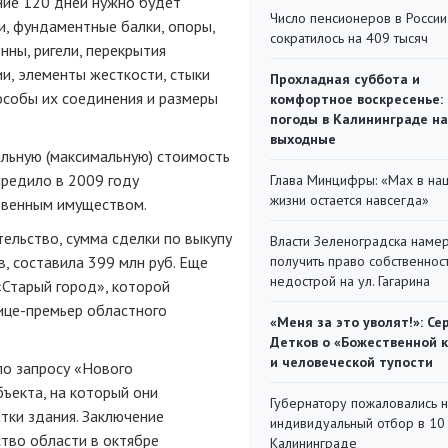
ние 120 дней нужно будет
Число пенсионеров в России
и, фундаментные балки, опоры,
сократилось на 409 тысяч
нны, ригели, перекрытия
ии, элементы жесткости, стыки
Прохладная суббота и
особы их соединения и размеры
комфортное воскресенье:
погоды в Калининграде на
выходные
льную (максимальную) стоимость
чредило в 2009 году
Глава Минцифры: «Мах в на
жизни остается навсегда»
твенным имуществом.
ельство, сумма сделки по выкупу
Власти Зеленоградска наме
, составила 399 млн руб. Еще
получить право собственнос
недострой на ул. Гагарина
«Старый город», которой
ице-премьер областного
«Меня за это уволят!»: Се
Детков о «Божественной 
и человеческой тупости
о запросу «Нового
бъекта, на который они
Губернатору пожаловались 
атки здания. Заключение
индивидуальный отбор в 10 
ство области в октябре
Калининграде