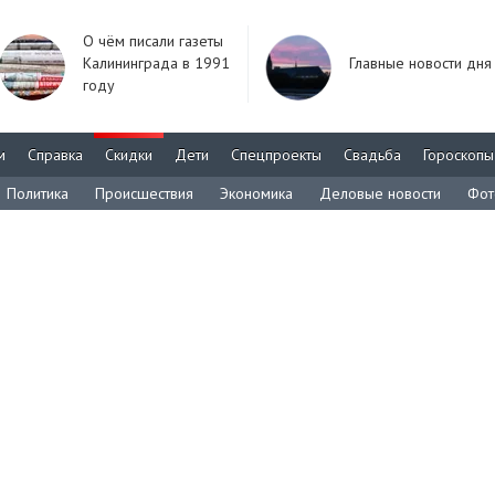
О чём писали газеты
Калининграда в 1991
Главные новости дня
году
м
Справка
Скидки
Дети
Спецпроекты
Свадьба
Гороскопы
Политика
Происшествия
Экономика
Деловые новости
Фот