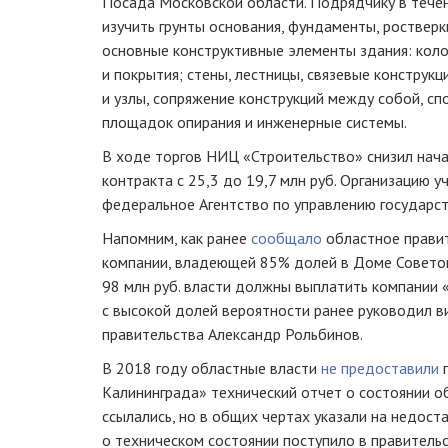
Посада Московской области. Подрядчику в тече
изучить грунты основания, фундаменты, ростверк
основные конструктивные элементы здания: коло
и покрытия; стены, лестницы, связевые конструкц
и узлы, сопряжение конструкций между собой, сп
площадок опирания и инженерные системы.
В ходе торгов НИЦ «Строительство» снизил нача
контракта с 25,3 до 19,7 млн руб. Организацию у
федеральное Агентство по управлению государс
Напомним, как ранее
сообщало
областное правит
компании, владеющей 85% долей в Доме Советов
98 млн руб. власти должны выплатить компании 
с высокой долей вероятности ранее руководил в
правительства Александр Рольбинов.
В 2018 году областные власти
не предоставили
п
Калининграда» технический отчет о состоянии о
ссылались, но в общих чертах указали на недост
о техническом состоянии поступило в правитель