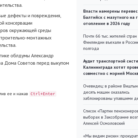
ительства.
Власти намерены перевес
вые дефекты и повреждения,
Балтийск с мазутного на 
ой консервации
отопление в 2026 году
оров окружающей среды
Почти 66 тыс. жителей стран
 строительно-монтажных
Финляндии въехали в Росси
ельства.
полгода
итике облдумы Александр
Аудит транспортной сист
иза Дома Советов перед выкупом
Калининграда хотят пров
совместно с мэрией Моск
Очевидец: в районе Виштын
десять машин оказались
лив ее и нажав
Ctrl+Enter
заблокированы упавшими д
Список «Партии пенсионеро
выборах в Заксобрание воз
Алексей Осмоловский
«Мы видим риски»: прокура