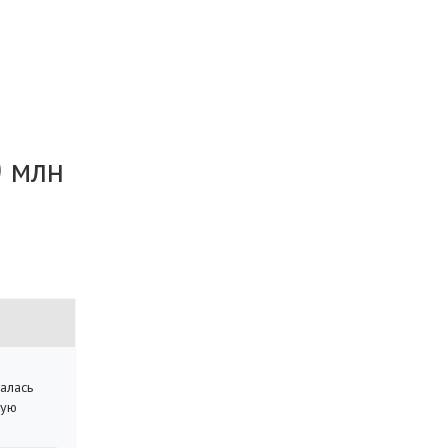
0 млн
алась
кую