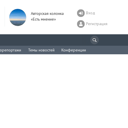
Вход
Авторская колонка
«Есть мнение»
Регистрация
орепортажи
Темы новостей
Конференции