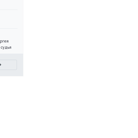
ергея
 судья