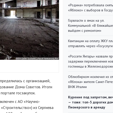
«Родина» потребовала снять
«Яблоко» с выборов в Госд
Горвласти о ямах на ул.
Коммунальной: «В ближайш
выйдем с ремонтом»
Квитанции на оплату ЖКУ п
отправлять через «Госуслуги
«Россети Янтарь» назвали п
задержки переключения но
гостиницы в Железнодорож
Облизбирком исключил из с
пределилась с организацией,
«Яблока» жителя Санкт-Пете
дование Дома Советов. Итоги
ВНЖ Италии
 портале госзакупок.
Курение под запретом, ве
заключен с АО «Научно-
— тоже: топ-5 дорогих до
 «Строительство») из Сергиева
Пионерского в аренду