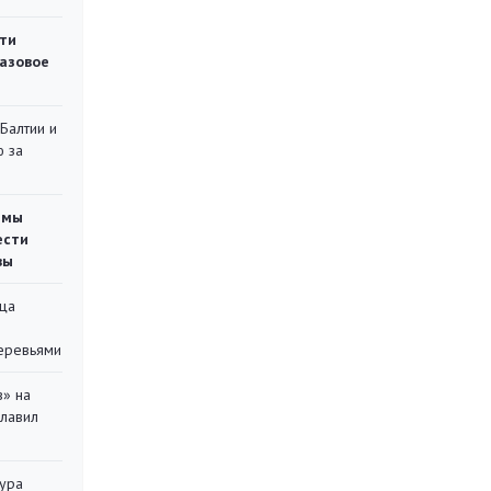
ти
газовое
 Балтии и
ю за
емы
ести
вы
ца
еревьями
в» на
главил
тура