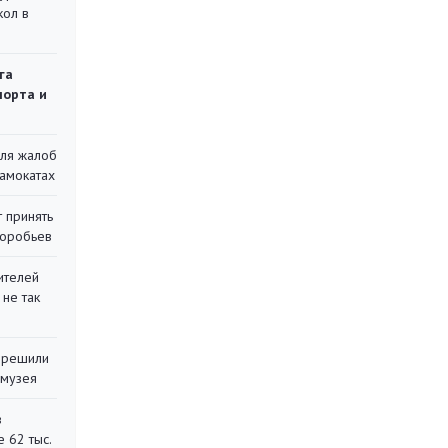
кол в
га
порта и
для жалоб
самокатах
 принять
воробьев
ителей
 не так
 решили
 музея
в
 62 тыс.