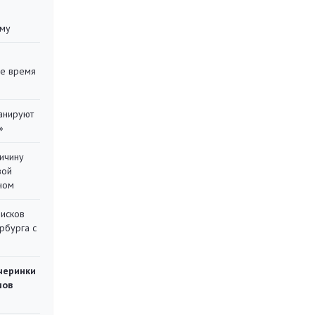
уму
ее время
ланируют
»
ричину
вой
ном
писков
рбурга с
черинки
мов