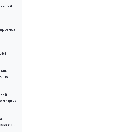
 за год
 прогноз
шей
рены
ти на
ргей
комедии»
на
классы в