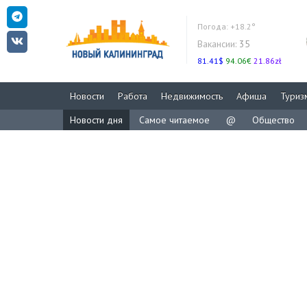
Погода:
+18.2°
Вакансии:
35
81.41$
94.06€
21.86zł
Новости
Работа
Недвижимость
Афиша
Туриз
Новости дня
Самое читаемое
@
Общество