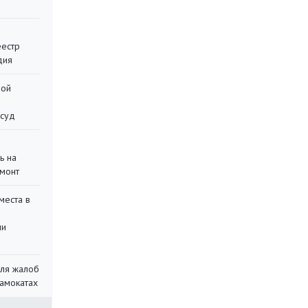
еестр
дия
ной
 суд
ь на
монт
места в
ли
для жалоб
самокатах