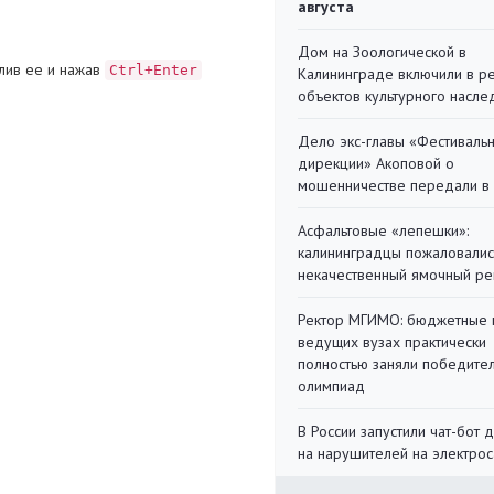
августа
Дом на Зоологической в
лив ее и нажав
Ctrl+Enter
Калининграде включили в р
объектов культурного насле
Дело экс-главы «Фестиваль
дирекции» Акоповой о
мошенничестве передали в
Асфальтовые «лепешки»:
калининградцы пожаловалис
некачественный ямочный ре
Ректор МГИМО: бюджетные 
ведущих вузах практически
полностью заняли победите
олимпиад
В России запустили чат-бот 
на нарушителей на электро