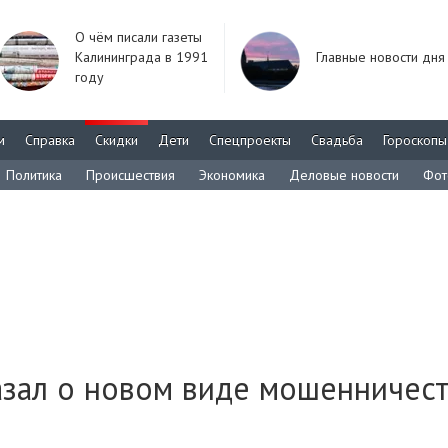
О чём писали газеты
Калининграда в 1991
Главные новости дня
году
м
Справка
Скидки
Дети
Спецпроекты
Свадьба
Гороскопы
Политика
Происшествия
Экономика
Деловые новости
Фот
азал о новом виде мошенничес