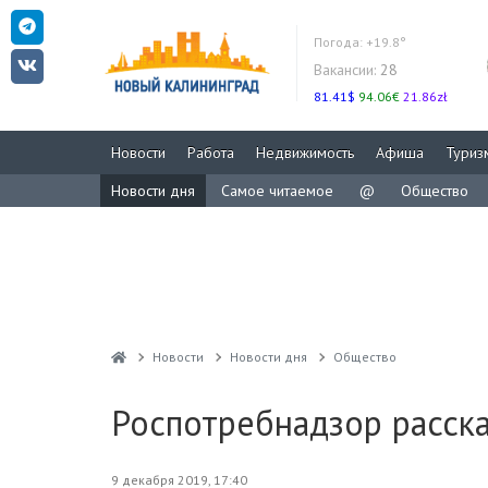
Погода:
+19.8°
Вакансии:
28
81.41$
94.06€
21.86zł
Новости
Работа
Недвижимость
Афиша
Туриз
Новости дня
Самое читаемое
@
Общество
Новости
Новости дня
Общество
Роспотребнадзор расск
9 декабря 2019, 17:40