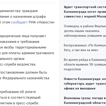
Аудит транспортной сист
шенничества: граждане
Калининграда хотят пров
вление о назначении штрафа
совместно с мэрией Моск
Об этом
сообщает
РИА «Новости»
Очевидец: в районе Виштын
десять машин оказались
юридические лица получают
заблокированы упавшими д
наказания и требования
Беспрозванных: «По Коммун
ые якобы территориальными
бегу, а там яма на яме»
ы для оплаты административного
ального органа
Во время рейда в Калининг
сс-службе ведомства.
области выявили 58 гулявш
подростков
 постановлении должен быть
не Федерального казначейства
Новости Калининграда: но
губернатора, аудит транс
афиша на выходные
 требования об уплате
ться в соответствующий
Возможны грозы: погода в
метили в пресс-службе.
Калининградской области