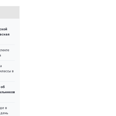
ской
асная
спекте
а
на
классы в
 об
чальников
де в
 день