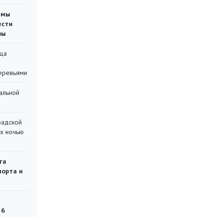
емы
ести
вы
ца
еревьями
альной
радской
их ночью
га
порта и
 6