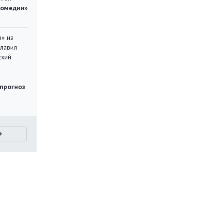
комедии»
в» на
главил
ский
 прогноз