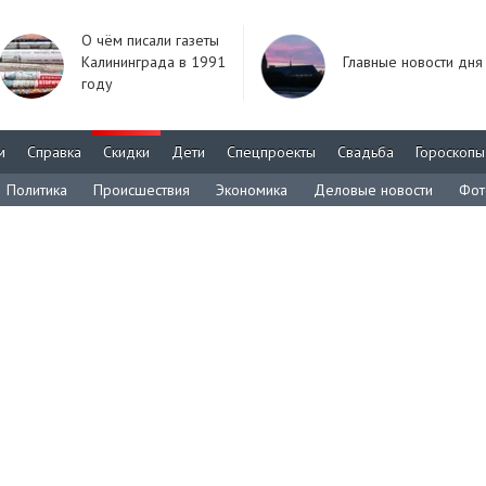
О чём писали газеты
Калининграда в 1991
Главные новости дня
году
м
Справка
Скидки
Дети
Спецпроекты
Свадьба
Гороскопы
Политика
Происшествия
Экономика
Деловые новости
Фот