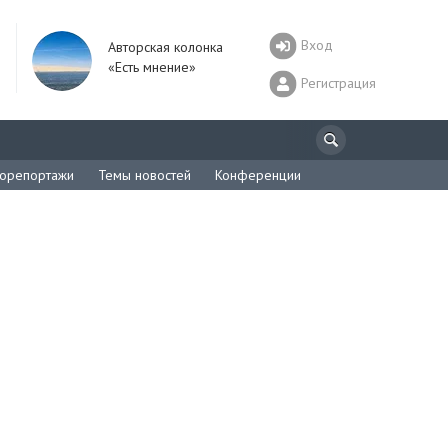
Вход
Авторская колонка
«Есть мнение»
Регистрация
орепортажи
Темы новостей
Конференции