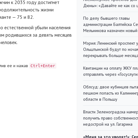
жчин к 2035 году достигнет
Дюны»: «Давайте не как со
продолжительность жизни
анте — 75 и 82.
По делу бывшего главы
администрации Балтийска С
о естественной убыли населения
Мельникова назначен новый
ом родившихся за девять месяцев
человек.
Мэрия: Ленинский проспект 
Ольштынской будут по ноча
перекрывать больше месяц
лив ее и нажав
Ctrl+Enter
Квитанции на оплату ЖКУ п
отправлять через «Госуслуги
Облсуд: двое кубинцев пыта
пешком попасть из Калинин
области в Польшу
Власти Зеленоградска наме
получить право собственнос
недострой на ул. Гагарина
«Меня за это уволят!»: Се