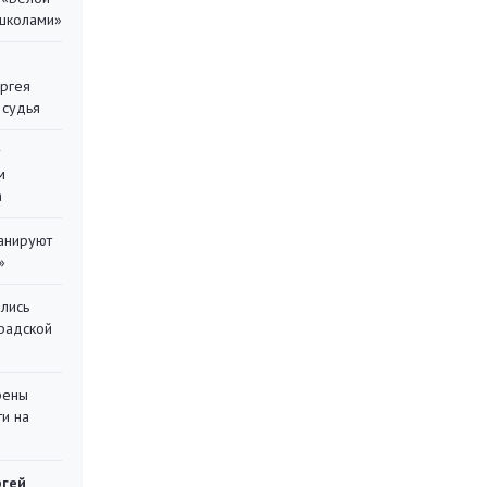
 школами»
ергея
 судья
у
м
а
ланируют
»
лись
градской
рены
ти на
ргей