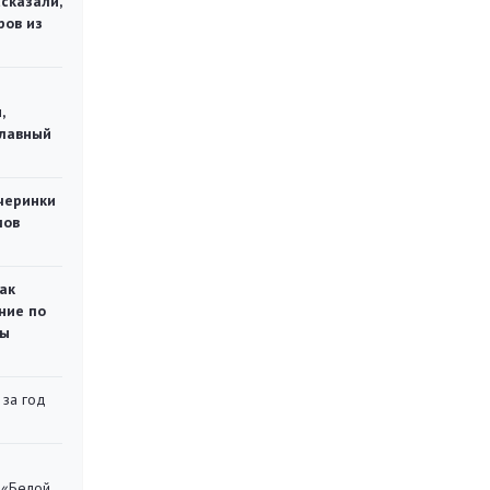
сказали,
ров из
,
главный
черинки
мов
ак
ние по
ты
 за год
 «Белой