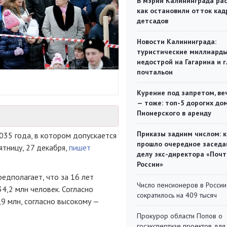
В мэрии Калининграда рас
как остановили отток кад
детсадов
Новости Калининграда:
туристические миллиарды
недострой на Гагарина и 
почтальон
Курение под запретом, ве
— тоже: топ-5 дорогих до
Пионерского в аренду
Приказы задним числом: к
035 года, в котором допускается
прошло очередное заседа
ятницу, 27 декабря,
пишет
делу экс-директора «Поч
России»
редполагает, что за 16 лет
Число пенсионеров в России
4,2 млн человек. Согласно
сократилось на 409 тысяч
,9 млн, согласно высокому —
Прокурор области Попов о
госэкспертизе проектов для