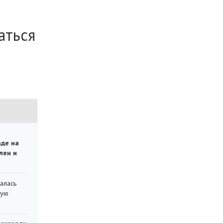
аться
аде на
лен и
алась
кую