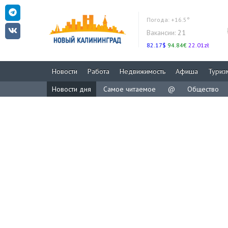
Погода:
+16.5°
Вакансии:
21
82.17$
94.84€
22.01zł
Новости
Работа
Недвижимость
Афиша
Туриз
Новости дня
Самое читаемое
@
Общество