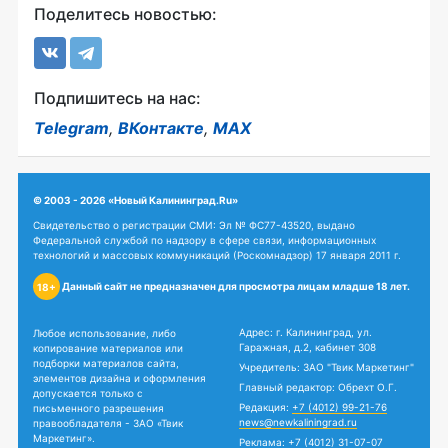
Поделитесь новостью:
Подпишитесь на нас:
Telegram
,
ВКонтакте
,
MAX
© 2003 - 2026 «Новый Калининград.Ru»
Свидетельство о регистрации СМИ: Эл № ФС77-43520, выдано
Федеральной службой по надзору в сфере связи, информационных
технологий и массовых коммуникаций (Роскомнадзор) 17 января 2011 г.
Данный сайт не предназначен для просмотра лицам младше 18 лет.
18+
Адрес: г. Калининград, ул.
Любое использование, либо
Гаражная, д.2, кабинет 308
копирование материалов или
подборки материалов сайта,
Учредитель: ЗАО "Твик Маркетинг"
элементов дизайна и оформления
Главный редактор: Обрехт О.Г.
допускается только с
Редакция:
+7 (4012) 99-21-76
письменного разрешения
news@newkaliningrad.ru
правообладателя - ЗАО «Твик
Маркетинг».
Реклама:
+7 (4012) 31-07-07