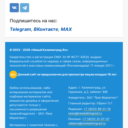
Подпишитесь на нас:
Telegram
,
ВКонтакте
,
MAX
© 2003 - 2026 «Новый Калининград.Ru»
Свидетельство о регистрации СМИ: Эл № ФС77-43520, выдано
Федеральной службой по надзору в сфере связи, информационных
технологий и массовых коммуникаций (Роскомнадзор) 17 января 2011 г.
Данный сайт не предназначен для просмотра лицам младше 18 лет.
18+
Адрес: г. Калининград, ул.
Любое использование, либо
Гаражная, д.2, кабинет 308
копирование материалов или
подборки материалов сайта,
Учредитель: ЗАО "Твик Маркетинг"
элементов дизайна и оформления
Главный редактор: Обрехт О.Г.
допускается только с
Редакция:
+7 (4012) 99-21-76
письменного разрешения
news@newkaliningrad.ru
правообладателя - ЗАО «Твик
Маркетинг».
Реклама:
+7 (4012) 31-07-07
reklama@newkaliningrad.ru
Материалы с пометкой «Бизнес»,