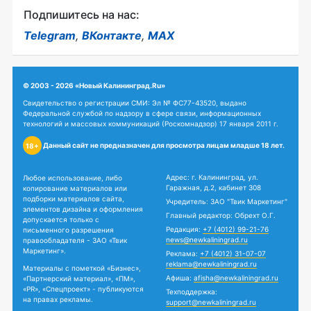
Подпишитесь на нас:
Telegram
,
ВКонтакте
,
MAX
© 2003 - 2026 «Новый Калининград.Ru»
Свидетельство о регистрации СМИ: Эл № ФС77-43520, выдано
Федеральной службой по надзору в сфере связи, информационных
технологий и массовых коммуникаций (Роскомнадзор) 17 января 2011 г.
Данный сайт не предназначен для просмотра лицам младше 18 лет.
18+
Адрес: г. Калининград, ул.
Любое использование, либо
Гаражная, д.2, кабинет 308
копирование материалов или
подборки материалов сайта,
Учредитель: ЗАО "Твик Маркетинг"
элементов дизайна и оформления
Главный редактор: Обрехт О.Г.
допускается только с
Редакция:
+7 (4012) 99-21-76
письменного разрешения
news@newkaliningrad.ru
правообладателя - ЗАО «Твик
Маркетинг».
Реклама:
+7 (4012) 31-07-07
reklama@newkaliningrad.ru
Материалы с пометкой «Бизнес»,
Афиша:
afisha@newkaliningrad.ru
«Партнерский материал», «ПМ»,
«PR», «Спецпроект» - публикуются
Техподдержка:
на правах рекламы.
support@newkaliningrad.ru