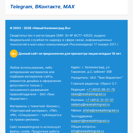
Telegram
,
ВКонтакте
,
MAX
© 2003 - 2026 «Новый Калининград.Ru»
Свидетельство о регистрации СМИ: Эл № ФС77-43520, выдано
Федеральной службой по надзору в сфере связи, информационных
технологий и массовых коммуникаций (Роскомнадзор) 17 января 2011 г.
Данный сайт не предназначен для просмотра лицам младше 18 лет.
18+
Адрес: г. Калининград, ул.
Любое использование, либо
Гаражная, д.2, кабинет 308
копирование материалов или
подборки материалов сайта,
Учредитель: ЗАО "Твик Маркетинг"
элементов дизайна и оформления
Главный редактор: Обрехт О.Г.
допускается только с
Редакция:
+7 (4012) 99-21-76
письменного разрешения
news@newkaliningrad.ru
правообладателя - ЗАО «Твик
Маркетинг».
Реклама:
+7 (4012) 31-07-07
reklama@newkaliningrad.ru
Материалы с пометкой «Бизнес»,
Афиша:
afisha@newkaliningrad.ru
«Партнерский материал», «ПМ»,
«PR», «Спецпроект» - публикуются
Техподдержка:
на правах рекламы.
support@newkaliningrad.ru
Общие вопросы:
Сайт newkaliningrad.ru использует
info@newkaliningrad.ru
файлы cookie. Продолжая работу