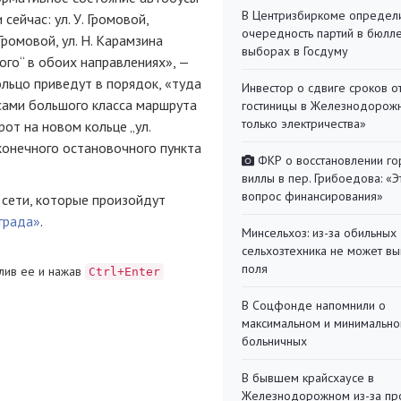
В Центризбиркоме определ
сейчас: ул. У. Громовой,
очередность партий в бюлл
 Громовой, ул. Н. Карамзина
выборах в Госдуму
ого“ в обоих направлениях», —
ольцо приведут в порядок, «туда
Инвестор о сдвиге сроков о
сами большого класса маршрута
гостиницы в Железнодорожн
только электричества»
рот на новом кольце „ул.
о конечного остановочного пункта
ФКР о восстановлении г
виллы в пер. Грибоедова: «Э
вопрос финансирования»
сети, которые произойдут
града»
.
Минсельхоз: из-за обильны
сельхозтехника не может вы
поля
лив ее и нажав
Ctrl+Enter
В Соцфонде напомнили о
максимальном и минимальн
больничных
В бывшем крайсхаусе в
Железнодорожном из-за пр