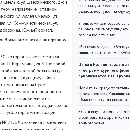
ея Смелых, ул. Дзержинского, 2-ой
чиновнику из Зеленоградска
атном направлении: стадион
удалось вернуться на служб
ского, ул. Аллея Смелых, ул.
ая, ул. Коммунистическая, ул.
Ученые: жители северо-зап
районов РФ смогут увидеть
знодорожная, Южный вокзал.
солнечное затмение
и большого класса с интервалом
«Балтика» уступила «Зениту»
минимальным счётом в Кубк
30, которая также изменится
л. Н. Карамзина, ул. У. Громовой,
Цены в Калининграде в ав
ской клинической больницы (ул.
килограмм куриного филе
приближается к 600 рубл
ее по существующему сейчас
я схема движения будет
Нормативы градостроительн
и от конечного остановочного
проектирования Калинингра
енние часы-пик увеличится
области вновь планируют из
одолжительностью поездки сейчас
Власти ищут подрядчика дл
с-службе горадминистрации.
строительства дороги Калин
и № 71. «До момента приведения
Холмогоровка
нормативное состояние автобусы