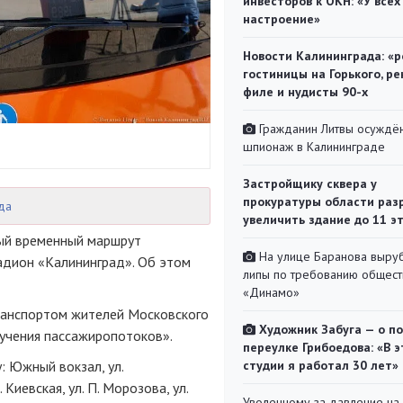
инвесторов к ОКН: «У всех
настроение»
Новости Калининграда: «р
гостиницы на Горького, ре
филе и нудисты 90-х
Гражданин Литвы осуждён
шпионаж в Калининграде
Застройщику сквера у
прокуратуры области раз
да
увеличить здание до 11 э
вый временный маршрут
На улице Баранова выру
дион «Калининград». Об этом
липы по требованию общест
«Динамо»
ранспортом жителей Московского
Художник Забуга — о п
изучения пассажиропотоков».
переулке Грибоедова: «В э
 Южный вокзал, ул.
студии я работал 30 лет»
 Киевская, ул. П. Морозова, ул.
Уволенному за давление на