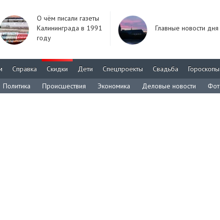
О чём писали газеты
Калининграда в 1991
Главные новости дня
году
м
Справка
Скидки
Дети
Спецпроекты
Свадьба
Гороскопы
Политика
Происшествия
Экономика
Деловые новости
Фот