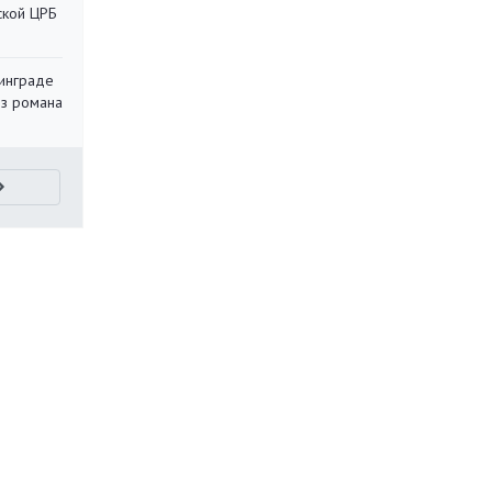
ской ЦРБ
инграде
из романа