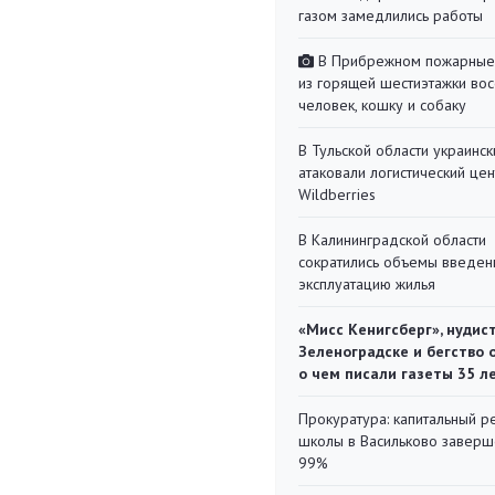
газом замедлились работы
В Прибрежном пожарные
из горящей шестиэтажки во
человек, кошку и собаку
В Тульской области украинс
атаковали логистический цен
Wildberries
В Калининградской области
сократились объемы введен
эксплуатацию жилья
«Мисс Кенигсберг», нудис
Зеленоградске и бегство 
о чем писали газеты 35 л
Прокуратура: капитальный р
школы в Васильково заверш
99%