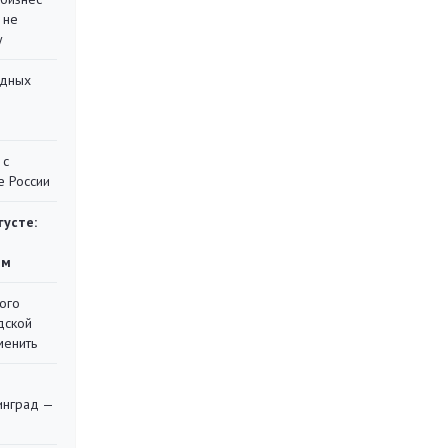
 не
у
адных
 с
е России
густе:
ям
ого
дской
менить
я
инград —