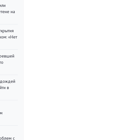
или
етене на
ткрытия
ом: «Нет
оревшей
то
х дождей
йти в
ом
облем с