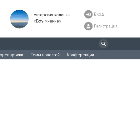
Вход
Авторская колонка
«Есть мнение»
Регистрация
орепортажи
Темы новостей
Конференции