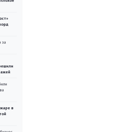
 плохое
ост»
корд
 за
решили
тажей
били
ва
ожаре в
той
 бизнес