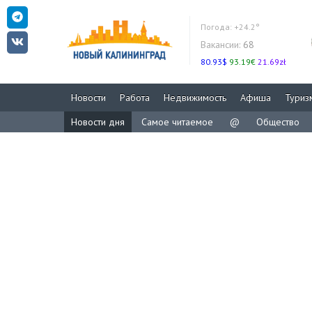
Погода:
+24.2°
Вакансии:
68
80.93$
93.19€
21.69zł
Новости
Работа
Недвижимость
Афиша
Туриз
Новости дня
Самое читаемое
@
Общество