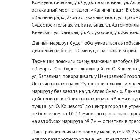
Коммунистическая, ул. Судостроительная, ул. Алл
эстакадный мост, стадион «Калининград». В обр
«Калининград», 2-ой эстакадный мост, ул. Дзержин
Судостроительная, ул. Батальная, ул. Автомобильн
Киевская, ул. Камская, ул. А. Суворова, ул. Желе
Данный маршрут будет обслуживаться автобусам
движения не более 20 минут, отметили в мэрии.
Также там пояснили схему движения автобуса № 
с 1 марта. Она будет следующей: ул. О. Кошевого, у
ул. Батальная, поворачивать у Центральной город
Летняя) направо на ул. Судостроительную, и дал
маршруту без заезда на ул. Аллея Смелых. Данна
действовать в обоих направлениях. «Время в пут
пункта „ул. О. Кошевого“ до центра города в утр
не более чем на 10-11 минут по сравнению с пр
на автобусах маршрута № 7», — отметили в прес
Даны разъяснения и по поводу маршрутов № 23 
нового разворотного кольца „ул. Понартская“ в 