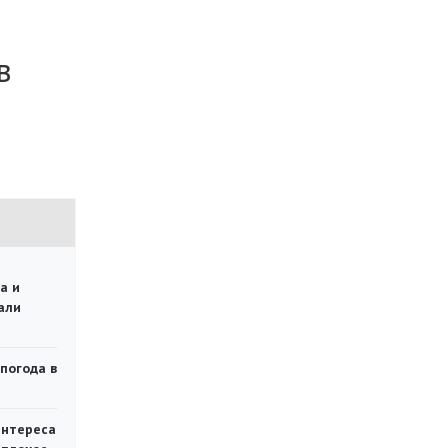
в
а и
али
 погода в
интереса