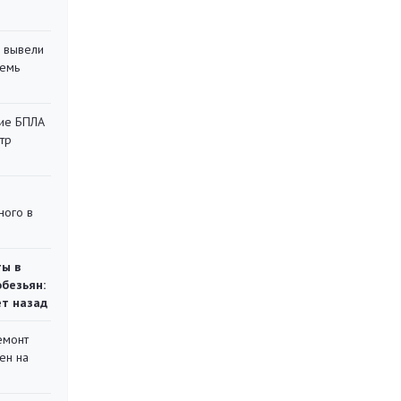
 вывели
семь
кие БПЛА
тр
ного в
ты в
обезьян:
ет назад
емонт
ен на