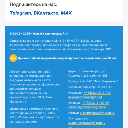
Подпишитесь на нас:
Telegram
,
ВКонтакте
,
MAX
© 2003 - 2026 «Новый Калининград.Ru»
Свидетельство о регистрации СМИ: Эл № ФС77-43520, выдано
Федеральной службой по надзору в сфере связи, информационных
технологий и массовых коммуникаций (Роскомнадзор) 17 января 2011 г.
Данный сайт не предназначен для просмотра лицам младше 18 лет.
18+
Адрес: г. Калининград, ул.
Любое использование, либо
Гаражная, д.2, кабинет 308
копирование материалов или
подборки материалов сайта,
Учредитель: ЗАО "Твик Маркетинг"
элементов дизайна и оформления
Главный редактор: Обрехт О.Г.
допускается только с
Редакция:
+7 (4012) 99-21-76
письменного разрешения
news@newkaliningrad.ru
правообладателя - ЗАО «Твик
Маркетинг».
Реклама:
+7 (4012) 31-07-07
reklama@newkaliningrad.ru
Материалы с пометкой «Бизнес»,
Афиша:
afisha@newkaliningrad.ru
«Партнерский материал», «ПМ»,
«PR», «Спецпроект» - публикуются
Техподдержка:
на правах рекламы.
support@newkaliningrad.ru