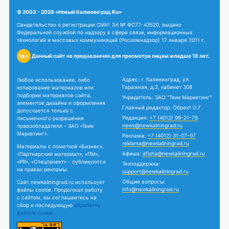
© 2003 - 2026 «Новый Калининград.Ru»
Свидетельство о регистрации СМИ: Эл № ФС77-43520, выдано
Федеральной службой по надзору в сфере связи, информационных
технологий и массовых коммуникаций (Роскомнадзор) 17 января 2011 г.
Данный сайт не предназначен для просмотра лицам младше 18 лет.
18+
Адрес: г. Калининград, ул.
Любое использование, либо
Гаражная, д.2, кабинет 308
копирование материалов или
подборки материалов сайта,
Учредитель: ЗАО "Твик Маркетинг"
элементов дизайна и оформления
Главный редактор: Обрехт О.Г.
допускается только с
Редакция:
+7 (4012) 99-21-76
письменного разрешения
news@newkaliningrad.ru
правообладателя - ЗАО «Твик
Маркетинг».
Реклама:
+7 (4012) 31-07-07
reklama@newkaliningrad.ru
Материалы с пометкой «Бизнес»,
Афиша:
afisha@newkaliningrad.ru
«Партнерский материал», «ПМ»,
«PR», «Спецпроект» - публикуются
Техподдержка:
на правах рекламы.
support@newkaliningrad.ru
Общие вопросы:
Сайт newkaliningrad.ru использует
info@newkaliningrad.ru
файлы cookie. Продолжая работу
с сайтом, вы соглашаетесь на
сбор и последующую
обработку
файлов cookie.