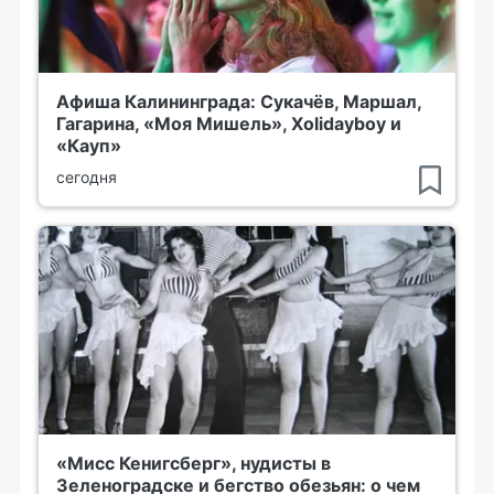
Афиша Калининграда: Сукачёв, Маршал,
Гагарина, «Моя Мишель», Xolidayboy и
«Кауп»
сегодня
«Мисс Кенигсберг», нудисты в
Зеленоградске и бегство обезьян: о чем