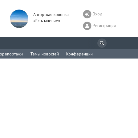
Вход
Авторская колонка
«Есть мнение»
Регистрация
орепортажи
Темы новостей
Конференции