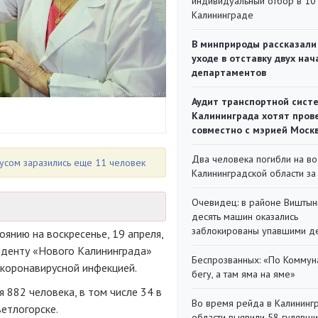
индивидуальный отбор в 10 
Калининграде
В минприроды рассказали
уходе в отставку двух на
департаментов
Аудит транспортной сист
Калининграда хотят пров
совместно с мэрией Моск
Два человека погибли на во
усом заразились еще 11 человек
Калининградской области за
Очевидец: в районе Виштын
десять машин оказались
заблокированы упавшими д
янию на воскресенье, 19 апреля,
нденту «Нового Калининграда»
Беспрозванных: «По Коммун
 коронавирусной инфекцией.
бегу, а там яма на яме»
882 человека, в том числе 34 в
Во время рейда в Калининг
етлогорске.
области выявили 58 гулявш