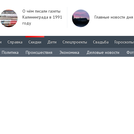
О чём писали газеты
Калининграда в 1991
Главные новости дня
году
м
Справка
Скидки
Дети
Спецпроекты
Свадьба
Гороскопы
Политика
Происшествия
Экономика
Деловые новости
Фот