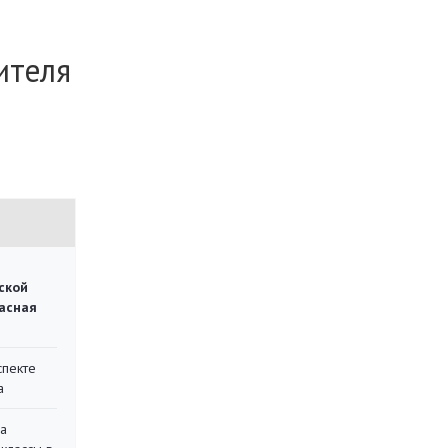
ителя
ской
асная
спекте
а
на