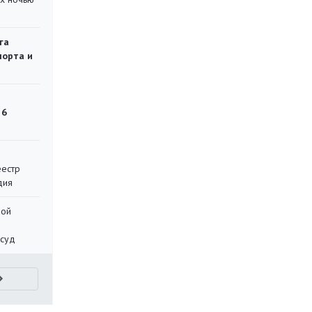
га
порта и
 6
еестр
дия
ной
 суд