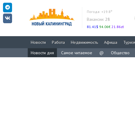
Погода:
+19.8°
Вакансии:
28
81.41$
94.06€
21.86zł
Новости
Работа
Недвижимость
Афиша
Туриз
Новости дня
Самое читаемое
@
Общество