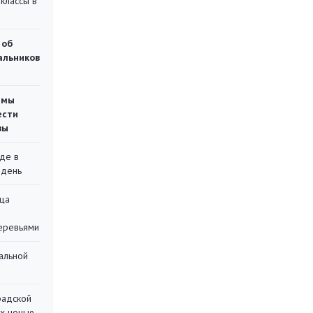
классы в
 об
чальников
емы
ести
вы
де в
 день
ца
еревьями
альной
радской
их ночью