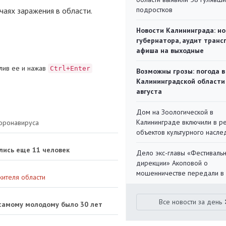
подростков
чаях заражения в области.
Новости Калининграда: но
губернатора, аудит транс
афиша на выходные
лив ее и нажав
Ctrl+Enter
Возможны грозы: погода в
Калининградской области
августа
Дом на Зоологической в
Калининграде включили в р
коронавируса
объектов культурного насле
лись еще 11 человек
Дело экс-главы «Фестиваль
дирекции» Акоповой о
мошенничестве передали в
жителя области
Все новости за день
 самому молодому было 30 лет