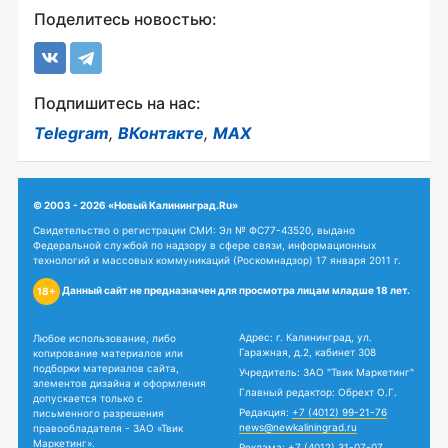
Поделитесь новостью:
Подпишитесь на нас:
Telegram
,
ВКонтакте
,
MAX
© 2003 - 2026 «Новый Калининград.Ru»
Свидетельство о регистрации СМИ: Эл № ФС77-43520, выдано
Федеральной службой по надзору в сфере связи, информационных
технологий и массовых коммуникаций (Роскомнадзор) 17 января 2011 г.
Данный сайт не предназначен для просмотра лицам младше 18 лет.
18+
Адрес: г. Калининград, ул.
Любое использование, либо
Гаражная, д.2, кабинет 308
копирование материалов или
подборки материалов сайта,
Учредитель: ЗАО "Твик Маркетинг"
элементов дизайна и оформления
Главный редактор: Обрехт О.Г.
допускается только с
Редакция:
+7 (4012) 99-21-76
письменного разрешения
news@newkaliningrad.ru
правообладателя - ЗАО «Твик
Маркетинг».
Реклама:
+7 (4012) 31-07-07