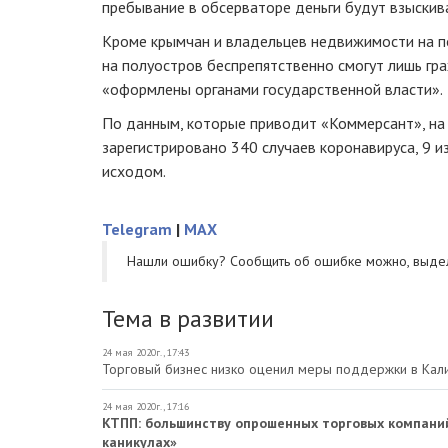
пребывание в обсерваторе деньги будут взыскив
Кроме крымчан и владельцев недвижимости на п
на полуостров беспрепятственно смогут лишь гр
«оформлены органами государственной власти».
По данным, которые приводит «Коммерсант», на
зарегистрировано 340 случаев коронавируса, 9 и
исходом.
Telegram
|
MAX
Нашли ошибку? Cообщить об ошибке можно, выде
Тема в развитии
24 мая 2020г., 17:43
Торговый бизнес низко оценил меры поддержки в Кал
24 мая 2020г., 17:16
КТПП: большинству опрошенных торговых компани
каникулах»