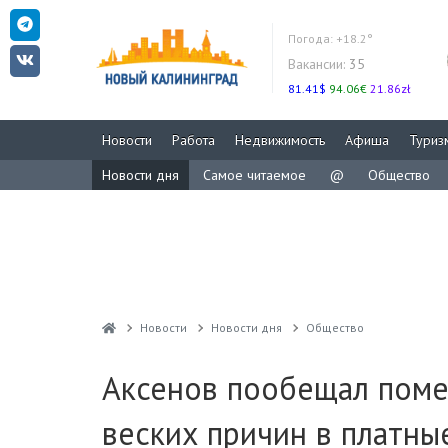
Погода:
+18.2°
Вакансии:
35
81.41$
94.06€
21.86zł
Новости
Работа
Недвижимость
Афиша
Туриз
Новости дня
Самое читаемое
@
Общество
Новости
Новости дня
Общество
Аксенов пообещал пом
веских причин в платны