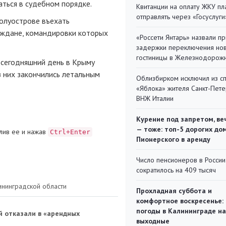
аться в судебном порядке.
Квитанции на оплату ЖКУ п
отправлять через «Госуслуги
олуострове въехать
аждане, командировки которых
«Россети Янтарь» назвали п
задержки переключения но
гостиницы в Железнодорож
 сегодняшний день в Крыму
з них закончились летальным
Облизбирком исключил из с
«Яблока» жителя Санкт-Пете
ВНЖ Италии
Курение под запретом, ве
— тоже: топ-5 дорогих до
лив ее и нажав
Ctrl+Enter
Пионерского в аренду
Число пенсионеров в России
сократилось на 409 тысяч
ининградской области
Прохладная суббота и
комфортное воскресенье:
погоды в Калининграде на
й отказали в «арендных
выходные