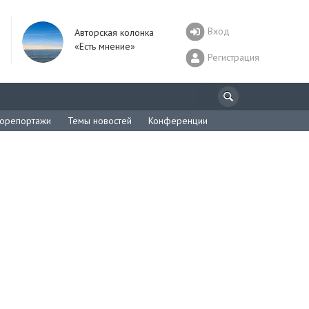
Вход
Авторская колонка
«Есть мнение»
Регистрация
орепортажи
Темы новостей
Конференции