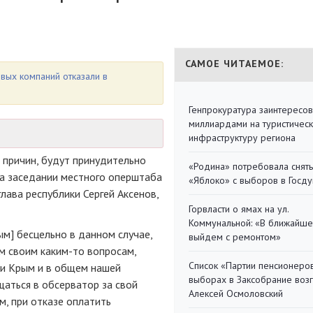
САМОЕ ЧИТАЕМОЕ:
вых компаний отказали в
Генпрокуратура заинтересов
миллиардами на туристичес
инфраструктуру региона
 причин, будут принудительно
«Родина» потребовала снять
на заседании местного оперштаба
«Яблоко» с выборов в Госд
лава республики Сергей Аксенов,
Горвласти о ямах на ул.
Коммунальной: «В ближайш
ым] бесцельно в данном случае,
выйдем с ремонтом»
м своим каким-то вопросам,
Список «Партии пенсионеро
ки Крым и в общем нашей
выборах в Заксобрание воз
аться в обсерватор за свой
Алексей Осмоловский
м, при отказе оплатить