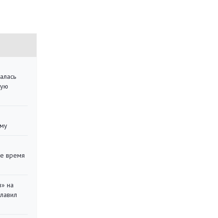
алась
кую
уму
ее время
в» на
главил