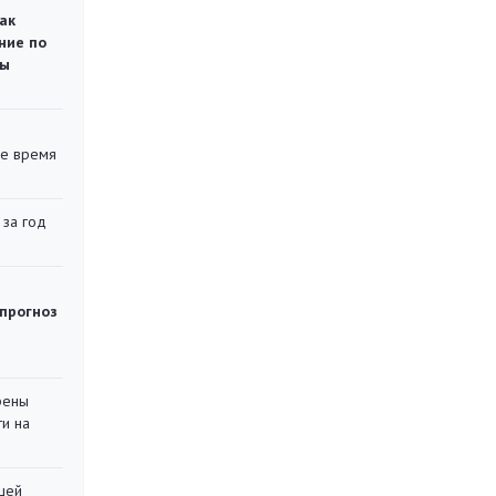
ак
ние по
ты
ее время
 за год
 прогноз
рены
ти на
шей