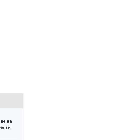
аде на
лен и