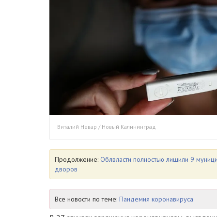
Виталий Невар / Новый Калининград
Продолжение:
Облвласти полностью лишили 9 муници
дворов
Все новости по теме:
Пандемия коронавируса