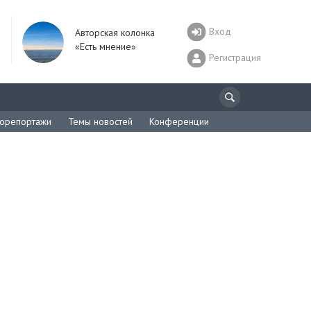
Вход
Авторская колонка
«Есть мнение»
Регистрация
орепортажи
Темы новостей
Конференции