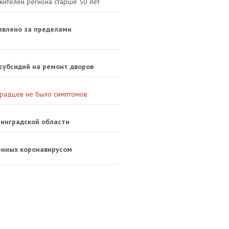
жителей региона старше 50 лет
ыявлено за пределами
субсидий на ремонт дворов
градцев не было симптомов
нинградской области
енных коронавирусом