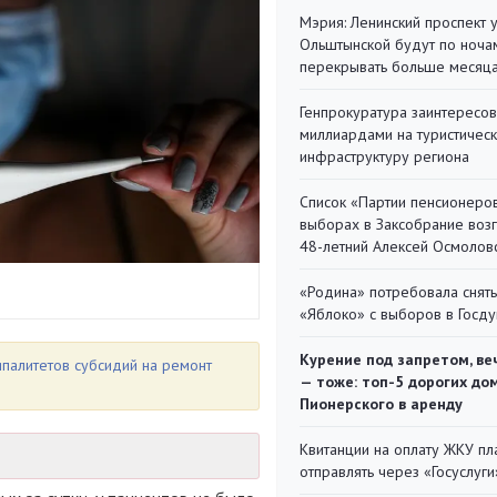
Мэрия: Ленинский проспект 
Ольштынской будут по ноча
перекрывать больше месяц
Генпрокуратура заинтересов
миллиардами на туристичес
инфраструктуру региона
Список «Партии пенсионеро
выборах в Заксобрание воз
48-летний Алексей Осмолов
«Родина» потребовала снять
«Яблоко» с выборов в Госд
Курение под запретом, ве
палитетов субсидий на ремонт
— тоже: топ-5 дорогих до
Пионерского в аренду
Квитанции на оплату ЖКУ п
отправлять через «Госуслуги