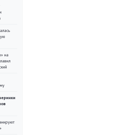
у
м
а
алась
кую
в» на
главил
ский
уму
черинки
мов
ланируют
»