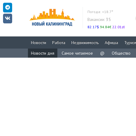
Погода:
+18.7°
Вакансии:
35
82.17$
94.84€
22.01zł
Новости
Работа
Недвижимость
Афиша
Туриз
Новости дня
Самое читаемое
@
Общество