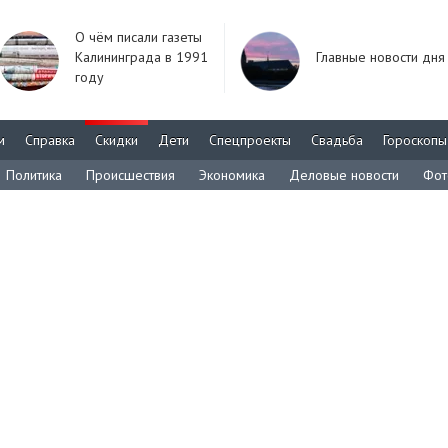
О чём писали газеты
Калининграда в 1991
Главные новости дня
году
м
Справка
Скидки
Дети
Спецпроекты
Свадьба
Гороскопы
Политика
Происшествия
Экономика
Деловые новости
Фот