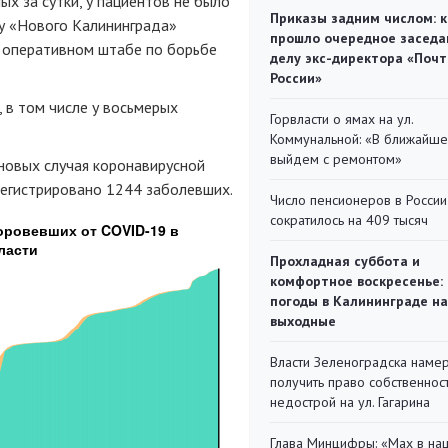
ых за сутки, у пациентов не было
Приказы задним числом: к
у «Нового Калининграда»
прошло очередное заседа
м оперативном штабе по борьбе
делу экс-директора «Поч
России»
 в том числе у восьмерых
Горвласти о ямах на ул.
Коммунальной: «В ближайш
выйдем с ремонтом»
новых случая коронавирусной
регистрировано 1244 заболевших.
Число пенсионеров в России
сократилось на 409 тысяч
Прохладная суббота и
комфортное воскресенье:
погоды в Калининграде на
выходные
Власти Зеленоградска наме
получить право собственнос
недострой на ул. Гагарина
Глава Минцифры: «Мах в на