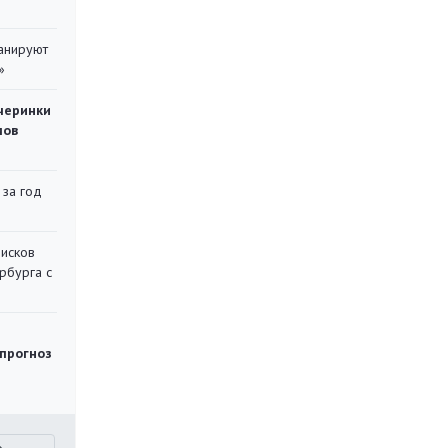
ланируют
»
черинки
мов
 за год
писков
рбурга с
 прогноз