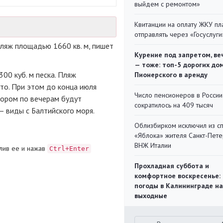
выйдем с ремонтом»
Квитанции на оплату ЖКУ п
отправлять через «Госуслуги
ляж площадью 1660 кв. м, пишет
Курение под запретом, ве
— тоже: топ-5 дорогих до
00 куб. м песка. Пляж
Пионерского в аренду
то. При этом до конца июля
Число пенсионеров в России
тором по вечерам будут
сократилось на 409 тысяч
— виды с Балтийского моря.
Облизбирком исключил из с
«Яблока» жителя Санкт-Пете
ВНЖ Италии
лив ее и нажав
Ctrl+Enter
Прохладная суббота и
комфортное воскресенье:
погоды в Калининграде на
выходные