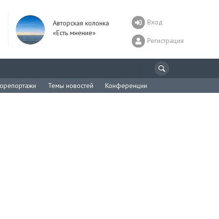
Вход
Авторская колонка
«Есть мнение»
Регистрация
орепортажи
Темы новостей
Конференции