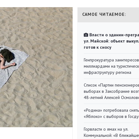
САМОЕ ЧИТАЕМОЕ:
Власти о здании-прегр
ул. Майской: объект выкуп
готов к сносу
Генпрокуратура заинтересов
миллиардами на туристичес
инфраструктуру региона
Список «Партии пенсионеро
выборах в Заксобрание воз
48-летний Алексей Осмолов
«Родина» потребовала снять
«Яблоко» с выборов в Госд
Горвласти о ямах на ул.
Коммунальной: «В ближайш