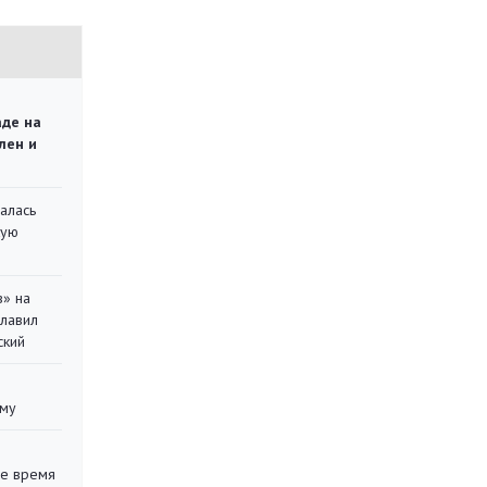
аде на
лен и
алась
кую
в» на
главил
ский
уму
ее время