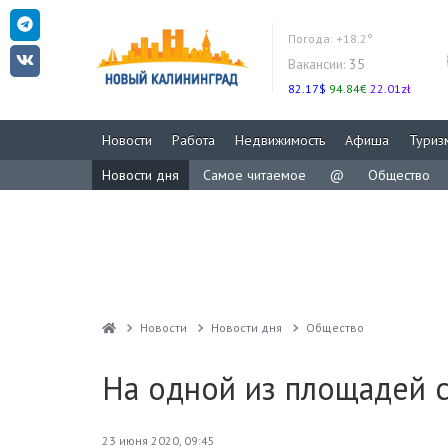
Погода:
+18.2°
Вакансии:
35
82.17$
94.84€
22.01zł
Новости
Работа
Недвижимость
Афиша
Туриз
Новости дня
Самое читаемое
@
Общество
Новости
Новости дня
Общество
На одной из площадей 
23 июня 2020, 09:45