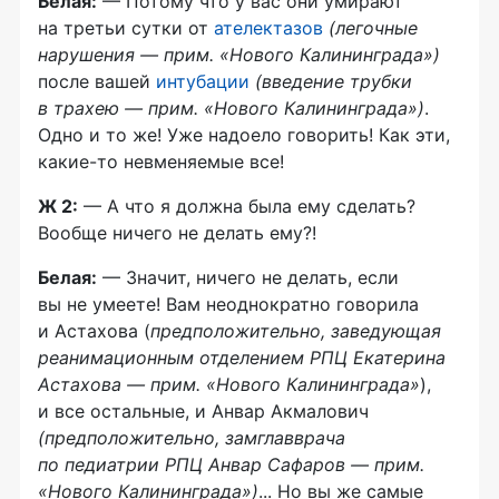
Белая:
— Потому что у вас они умирают
на третьи сутки от
ателектазов
(легочные
нарушения — прим. «Нового Калининграда»)
после вашей
интубации
(введение трубки
в трахею — прим. «Нового Калининграда»)
.
Одно и то же! Уже надоело говорить! Как эти,
какие-то невменяемые все!
Ж 2:
— А что я должна была ему сделать?
Вообще ничего не делать ему?!
Белая:
— Значит, ничего не делать, если
вы не умеете! Вам неоднократно говорила
и Астахова (
предположительно, заведующая
реанимационным отделением РПЦ Екатерина
Астахова — прим. «Нового Калининграда»
),
и все остальные, и Анвар Акмалович
(предположительно, замглавврача
по педиатрии РПЦ Анвар Сафаров — прим.
«Нового Калининграда»)
... Но вы же самые