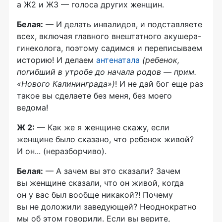
а Ж2 и Ж3 — голоса других женщин.
Белая:
— И делать инвалидов, и подставляете
всех, включая главного внештатного акушера-
гинеколога, поэтому садимся и переписываем
историю! И делаем
антенатала
(ребенок,
погибший в утробе до начала родов — прим.
«Нового Калининграда»)
! И не дай бог еще раз
такое вы сделаете без меня, без моего
ведома!
Ж 2:
— Как же я женщине скажу, если
женщине было сказано, что ребенок живой?
И он... (неразборчиво).
Белая:
— А зачем вы это сказали? Зачем
вы женщине сказали, что он живой, когда
он у вас был вообще никакой?! Почему
вы не доложили заведующей? Неоднократно
мы об этом говорили. Если вы верите,