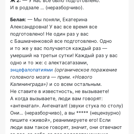
Ж 2:
— У нас все было подготовлено.
И в родзале ... (неразборчиво).
Белая:
— Мы поняли, Екатерина
Александровна! У вас все время все
подготовлено! Не один раз у вас
с Башмаченковой все подготовлено. Одно
и то же у вас получается каждый раз —
умерший на третьи сутки! Каждый раз у вас
одно и то же: с алектасатазами,
энцефалопатиями
(органическое поражение
головного мозга — прим. «Нового
Калининграда»)
и со всем остальным.
Не ставите в известность, не вызываете!
А когда вызываете, люди вам говорят:
«антенатал». Антенатал! (звуки стука по столу)
Они... (неразборчиво), а вы ***** (нецензурно)
пишите «живой», реанимируете его! Если
люди вам такое говорят, значит, они отвечают