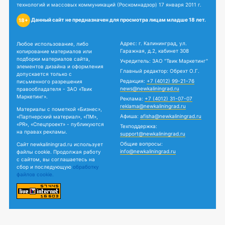
технологий и массовых коммуникаций (Роскомнадзор) 17 января 2011 г.
Данный сайт не предназначен для просмотра лицам младше 18 лет.
18+
Адрес: г. Калининград, ул.
Любое использование, либо
Гаражная, д.2, кабинет 308
копирование материалов или
подборки материалов сайта,
Учредитель: ЗАО "Твик Маркетинг"
элементов дизайна и оформления
Главный редактор: Обрехт О.Г.
допускается только с
Редакция:
+7 (4012) 99-21-76
письменного разрешения
news@newkaliningrad.ru
правообладателя - ЗАО «Твик
Маркетинг».
Реклама:
+7 (4012) 31-07-07
reklama@newkaliningrad.ru
Материалы с пометкой «Бизнес»,
Афиша:
afisha@newkaliningrad.ru
«Партнерский материал», «ПМ»,
«PR», «Спецпроект» - публикуются
Техподдержка:
на правах рекламы.
support@newkaliningrad.ru
Общие вопросы:
Сайт newkaliningrad.ru использует
info@newkaliningrad.ru
файлы cookie. Продолжая работу
с сайтом, вы соглашаетесь на
сбор и последующую
обработку
файлов cookie.