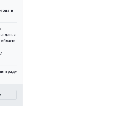
огода в
в
 издания
 области
ал
нинград»