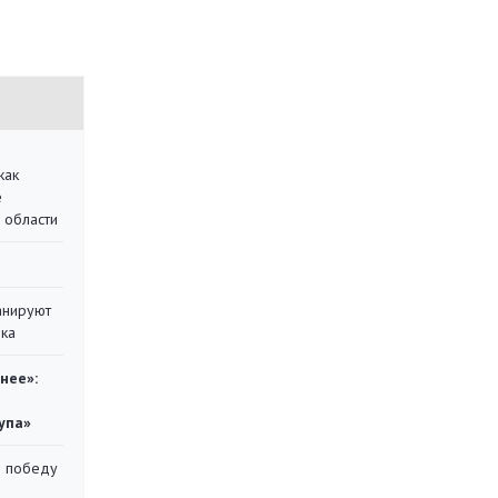
как
е
 области
анируют
ика
нее»:
упа»
ю победу