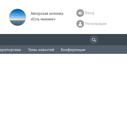
Вход
Авторская колонка
«Есть мнение»
Регистрация
орепортажи
Темы новостей
Конференции