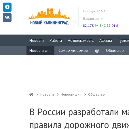
Погода:
+16.1°
Вакансии:
5
82.17$
94.84€
22.01zł
Новости
Работа
Недвижимость
Афиша
Туриз
Новости дня
Самое читаемое
@
Общество
Новости
Новости дня
Общество
В России разработали м
правила дорожного дви