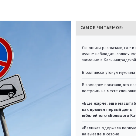
САМОЕ ЧИТАЕМОЕ:
Синоптики рассказали, где и 
лучше наблюдать солнечно
затмение в Калининградской
В Балтийске утонул мужчина
В зоопарке показали, что пл
построить на месте слоновн
«Ещё жарче, ещё масштаб
как прошёл первый день
юбилейного «Большого Ка
«Балтика» одержала перву
на выезде в сезоне