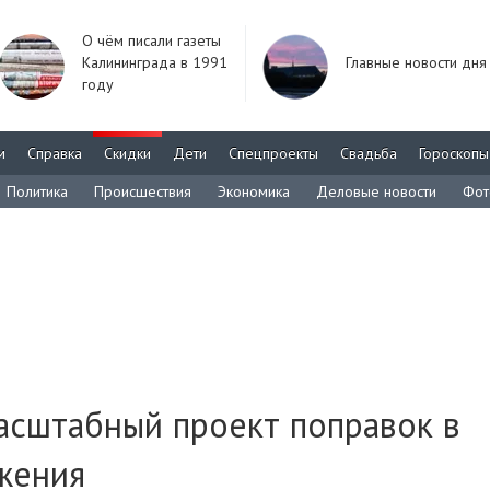
О чём писали газеты
Калининграда в 1991
Главные новости дня
году
м
Справка
Скидки
Дети
Спецпроекты
Свадьба
Гороскопы
Политика
Происшествия
Экономика
Деловые новости
Фот
асштабный проект поправок в
жения