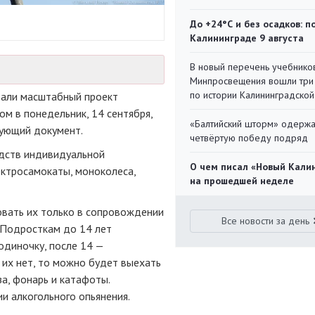
До +24°С и без осадков: п
Калининграде 9 августа
В новый перечень учебнико
Минпросвещения вошли три
по истории Калининградской
али масштабный проект
м в понедельник, 14 сентября,
«Балтийский шторм» одерж
вующий документ.
четвёртую победу подряд
едств индивидуальной
О чем писал «Новый Кали
ектросамокаты, моноколеса,
на прошедшей неделе
овать их только в сопровождении
Все новости за день
 Подросткам до 14 лет
одиночку, после 14 —
 их нет, то можно будет выехать
а, фонарь и катафоты.
ии алкогольного опьянения.