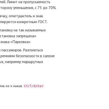
ей. Лимит на пропускаемость
торону уменьшения, с 75 до 70%.
чку, огнетушитель и знак
улируются конкретным ГОСТ.
становку на так называемых
Остановка запрещена»
 знака «Парковка».
 пассажиров. Разгоняться
 ремнями безопасности в салоне
ных, например маршрутных
лив ее и нажав
Ctrl+Enter