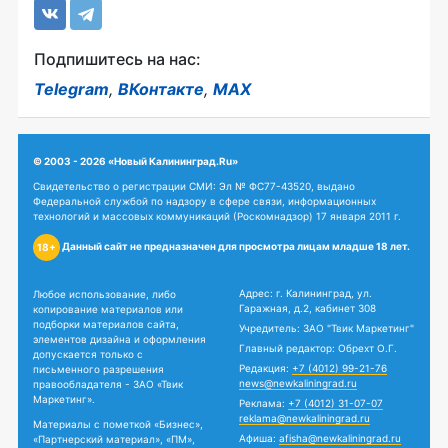
Подпишитесь на нас:
Telegram
,
ВКонтакте
,
MAX
© 2003 - 2026 «Новый Калининград.Ru»
Свидетельство о регистрации СМИ: Эл № ФС77-43520, выдано
Федеральной службой по надзору в сфере связи, информационных
технологий и массовых коммуникаций (Роскомнадзор) 17 января 2011 г.
Данный сайт не предназначен для просмотра лицам младше 18 лет.
18+
Адрес: г. Калининград, ул.
Любое использование, либо
Гаражная, д.2, кабинет 308
копирование материалов или
подборки материалов сайта,
Учредитель: ЗАО "Твик Маркетинг"
элементов дизайна и оформления
Главный редактор: Обрехт О.Г.
допускается только с
Редакция:
+7 (4012) 99-21-76
письменного разрешения
news@newkaliningrad.ru
правообладателя - ЗАО «Твик
Маркетинг».
Реклама:
+7 (4012) 31-07-07
reklama@newkaliningrad.ru
Материалы с пометкой «Бизнес»,
Афиша:
afisha@newkaliningrad.ru
«Партнерский материал», «ПМ»,