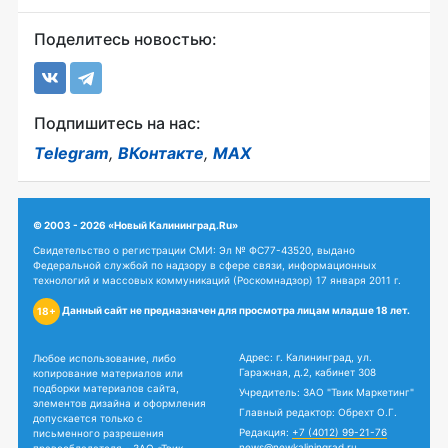
Поделитесь новостью:
Подпишитесь на нас:
Telegram
,
ВКонтакте
,
MAX
© 2003 - 2026 «Новый Калининград.Ru»
Свидетельство о регистрации СМИ: Эл № ФС77-43520, выдано
Федеральной службой по надзору в сфере связи, информационных
технологий и массовых коммуникаций (Роскомнадзор) 17 января 2011 г.
Данный сайт не предназначен для просмотра лицам младше 18 лет.
18+
Адрес: г. Калининград, ул.
Любое использование, либо
Гаражная, д.2, кабинет 308
копирование материалов или
подборки материалов сайта,
Учредитель: ЗАО "Твик Маркетинг"
элементов дизайна и оформления
Главный редактор: Обрехт О.Г.
допускается только с
Редакция:
+7 (4012) 99-21-76
письменного разрешения
news@newkaliningrad.ru
правообладателя - ЗАО «Твик