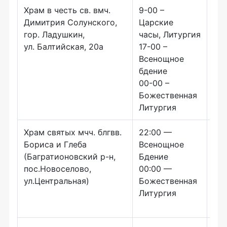
Храм в честь св. вмч.
9-00 –
16-
Димитрия Солунского,
Царские
ве
гор. Ладушкин,
часы, Литургия
ул. Балтийская, 20а
17-00 –
Всенощное
бдение
00-00 –
Божественная
Литургия
Храм святых мчч. блгвв.
22:00 —
Бориса и Глеба
Всенощное
(Багратионовский р-н,
Бдение
пос.Новоселово,
00:00 —
ул.Центральная)
Божественная
Литургия