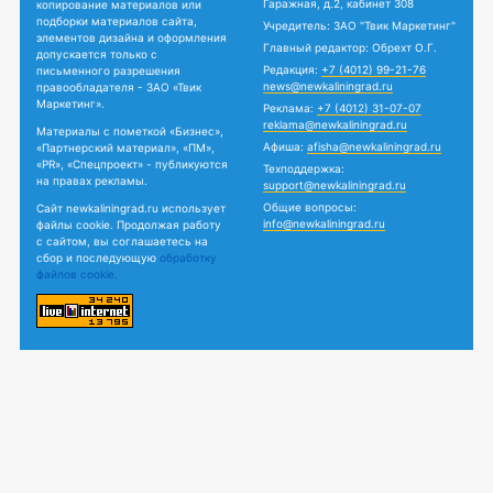
Гаражная, д.2, кабинет 308
копирование материалов или
подборки материалов сайта,
Учредитель: ЗАО "Твик Маркетинг"
элементов дизайна и оформления
Главный редактор: Обрехт О.Г.
допускается только с
Редакция:
+7 (4012) 99-21-76
письменного разрешения
news@newkaliningrad.ru
правообладателя - ЗАО «Твик
Маркетинг».
Реклама:
+7 (4012) 31-07-07
reklama@newkaliningrad.ru
Материалы с пометкой «Бизнес»,
Афиша:
afisha@newkaliningrad.ru
«Партнерский материал», «ПМ»,
«PR», «Спецпроект» - публикуются
Техподдержка:
на правах рекламы.
support@newkaliningrad.ru
Общие вопросы:
Сайт newkaliningrad.ru использует
info@newkaliningrad.ru
файлы cookie. Продолжая работу
с сайтом, вы соглашаетесь на
сбор и последующую
обработку
файлов cookie.