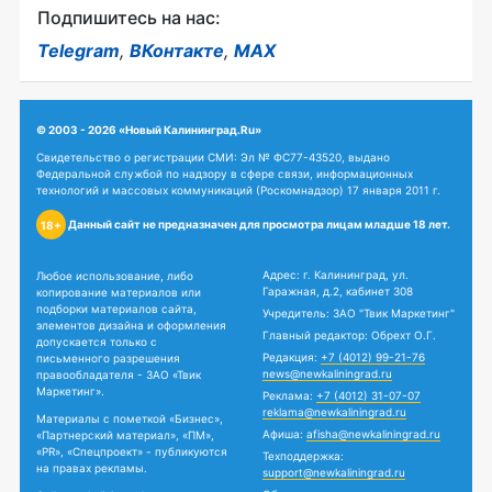
Подпишитесь на нас:
Telegram
,
ВКонтакте
,
MAX
© 2003 - 2026 «Новый Калининград.Ru»
Свидетельство о регистрации СМИ: Эл № ФС77-43520, выдано
Федеральной службой по надзору в сфере связи, информационных
технологий и массовых коммуникаций (Роскомнадзор) 17 января 2011 г.
Данный сайт не предназначен для просмотра лицам младше 18 лет.
18+
Адрес: г. Калининград, ул.
Любое использование, либо
Гаражная, д.2, кабинет 308
копирование материалов или
подборки материалов сайта,
Учредитель: ЗАО "Твик Маркетинг"
элементов дизайна и оформления
Главный редактор: Обрехт О.Г.
допускается только с
Редакция:
+7 (4012) 99-21-76
письменного разрешения
news@newkaliningrad.ru
правообладателя - ЗАО «Твик
Маркетинг».
Реклама:
+7 (4012) 31-07-07
reklama@newkaliningrad.ru
Материалы с пометкой «Бизнес»,
Афиша:
afisha@newkaliningrad.ru
«Партнерский материал», «ПМ»,
«PR», «Спецпроект» - публикуются
Техподдержка:
на правах рекламы.
support@newkaliningrad.ru