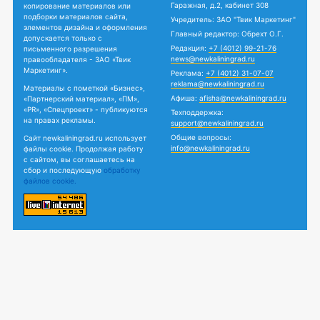
Гаражная, д.2, кабинет 308
копирование материалов или
подборки материалов сайта,
Учредитель: ЗАО "Твик Маркетинг"
элементов дизайна и оформления
Главный редактор: Обрехт О.Г.
допускается только с
Редакция:
+7 (4012) 99-21-76
письменного разрешения
news@newkaliningrad.ru
правообладателя - ЗАО «Твик
Маркетинг».
Реклама:
+7 (4012) 31-07-07
reklama@newkaliningrad.ru
Материалы с пометкой «Бизнес»,
Афиша:
afisha@newkaliningrad.ru
«Партнерский материал», «ПМ»,
«PR», «Спецпроект» - публикуются
Техподдержка:
на правах рекламы.
support@newkaliningrad.ru
Общие вопросы:
Сайт newkaliningrad.ru использует
info@newkaliningrad.ru
файлы cookie. Продолжая работу
с сайтом, вы соглашаетесь на
сбор и последующую
обработку
файлов cookie.