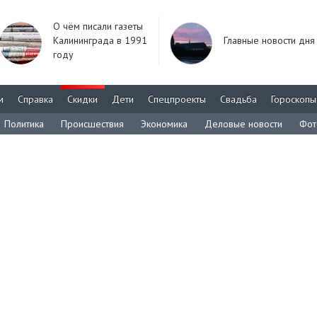
О чём писали газеты
Калининграда в 1991
Главные новости дня
году
м
Справка
Скидки
Дети
Спецпроекты
Свадьба
Гороскопы
Политика
Происшествия
Экономика
Деловые новости
Фот