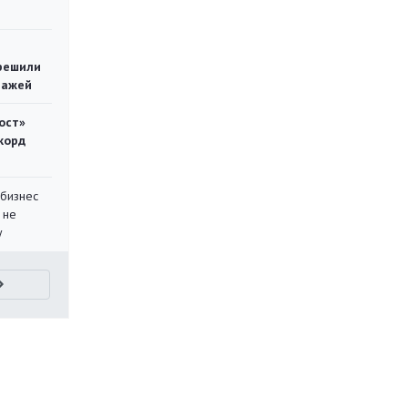
решили
тажей
ост»
корд
 бизнес
 не
у