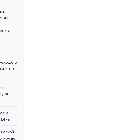
ь на
монт
места в
ли
реходе в
ся итогов
экс-
дуют
де в
 день
радской
их ночью