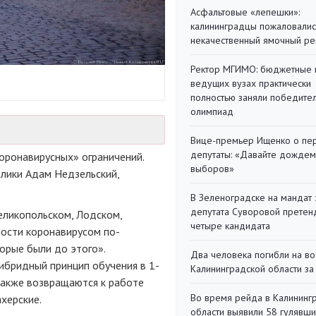
Асфальтовые «лепешки»:
калининградцы пожаловалис
некачественный ямочный ре
Ректор МГИМО: бюджетные 
ведущих вузах практически
полностью заняли победите
олимпиад
Вице-премьер Ищенко о пе
депутаты: «Давайте дождем
оронавирусных» ограничений.
выборов»
лики Адам Недзельский,
В Зеленоградске на мандат 
депутата Суворовой претен
еликопольском, Лодском,
четыре кандидата
мости коронавирусом по-
орые были до этого».
Два человека погибли на во
гибридный принцип обучения в 1-
Калининградской области за
 также возвращаются к работе
Во время рейда в Калининг
херские.
области выявили 58 гулявш