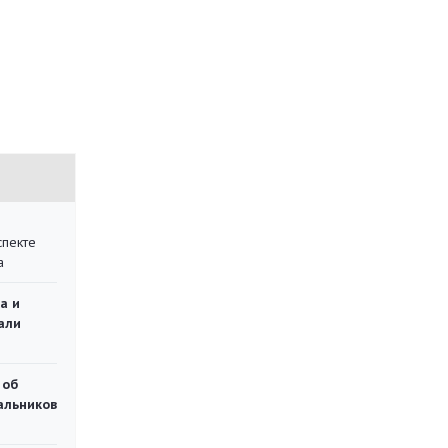
спекте
а
а и
али
 об
чальников