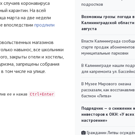
х случаев коронавируса
подростков
ый карантин. На всей
Возможны грозы: погода в
нца марта на две недели
Калининградской области
ые впоследствии
продлили
августа
Власти Калининграда сообщ
довольственных магазинов
старте продаж абонементов
только навынос, все школьники
муниципальные парковки
ого, закрыты отели и хостелы,
туризма, запрещены собрания
В Калининграде нашли под
в том числе на улице.
для капремонта ул. Бассейн
В Музее Мирового океана
рассказали, как восстанавли
лив ее и нажав
Ctrl+Enter
бастион «Литва»
Подрядчик — о снижении 
инвесторов к ОКН: «У всех
настроение»
Гражданин Литвы осуждён