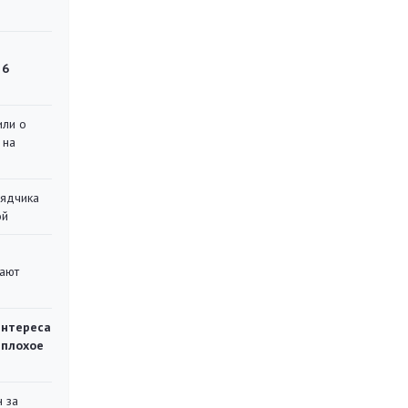
 6
или о
 на
рядчика
ой
вают
интереса
 плохое
 за