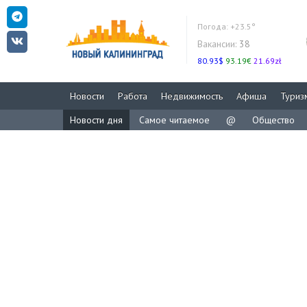
Погода:
+23.5°
Вакансии:
38
80.93$
93.19€
21.69zł
Новости
Работа
Недвижимость
Афиша
Туриз
Новости дня
Самое читаемое
@
Общество