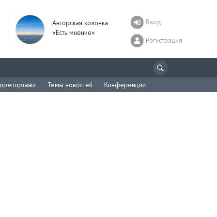
Вход
Авторская колонка
«Есть мнение»
Регистрация
орепортажи
Темы новостей
Конференции