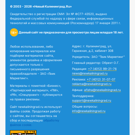
© 2003 - 2026 «Новый Калининград.Ru»
Свидетельство о регистрации СМИ: Эл № ФС77-43520, выдано
Федеральной службой по надзору в сфере связи, информационных
технологий и массовых коммуникаций (Роскомнадзор) 17 января 2011 г.
Данный сайт не предназначен для просмотра лицам младше 18 лет.
18+
Адрес: г. Калининград, ул.
Любое использование, либо
Гаражная, д.2, кабинет 308
копирование материалов или
подборки материалов сайта,
Учредитель: ЗАО "Твик Маркетинг"
элементов дизайна и оформления
Главный редактор: Обрехт О.Г.
допускается только с
Редакция:
+7 (4012) 99-21-76
письменного разрешения
news@newkaliningrad.ru
правообладателя - ЗАО «Твик
Маркетинг».
Реклама:
+7 (4012) 31-07-07
reklama@newkaliningrad.ru
Материалы с пометкой «Бизнес»,
Афиша:
afisha@newkaliningrad.ru
«Партнерский материал», «ПМ»,
«PR», «Спецпроект» - публикуются
Техподдержка:
на правах рекламы.
support@newkaliningrad.ru
Общие вопросы:
Сайт newkaliningrad.ru использует
info@newkaliningrad.ru
файлы cookie. Продолжая работу
с сайтом, вы соглашаетесь на
сбор и последующую
обработку
файлов cookie.