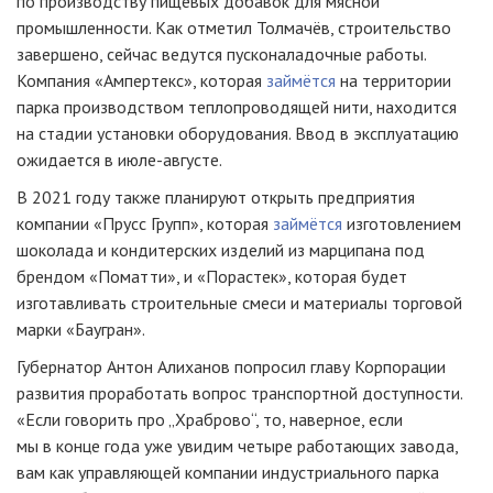
по производству пищевых добавок для мясной
промышленности. Как отметил Толмачёв, строительство
завершено, сейчас ведутся пусконаладочные работы.
Компания «Ампертекс», которая
займётся
на территории
парка производством теплопроводящей нити, находится
на стадии установки оборудования. Ввод в эксплуатацию
ожидается в июле-августе.
В 2021 году также планируют открыть предприятия
компании «Прусс Групп», которая
займётся
изготовлением
шоколада и кондитерских изделий из марципана под
брендом «Поматти», и «Порастек», которая будет
изготавливать строительные смеси и материалы торговой
марки «Баугран».
Губернатор Антон Алиханов попросил главу Корпорации
развития проработать вопрос транспортной доступности.
«Если говорить про „Храброво“, то, наверное, если
мы в конце года уже увидим четыре работающих завода,
вам как управляющей компании индустриального парка