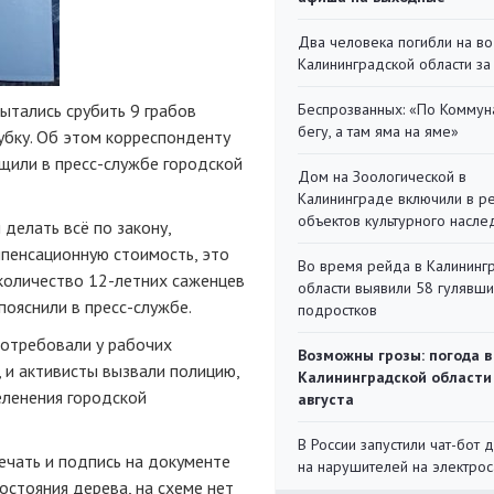
Два человека погибли на во
Калининградской области за
ытались срубить 9 грабов
Беспрозванных: «По Коммун
бегу, а там яма на яме»
убку. Об этом корреспонденту
бщили в пресс-службе городской
Дом на Зоологической в
Калининграде включили в р
объектов культурного насле
 делать всё по закону,
мпенсационную стоимость, это
Во время рейда в Калининг
 количество 12-летних саженцев
области выявили 58 гулявш
пояснили в пресс-службе.
подростков
потребовали у рабочих
Возможны грозы: погода в
 и активисты вызвали полицию,
Калининградской области
ленения городской
августа
В России запустили чат-бот 
печать и подпись на документе
на нарушителей на электро
остояния дерева, на схеме нет