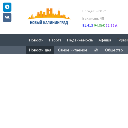
Погода:
+20.7°
Вакансии:
48
81.41$
94.06€
21.86zł
Новости
Работа
Недвижимость
Афиша
Туриз
Новости дня
Самое читаемое
@
Общество