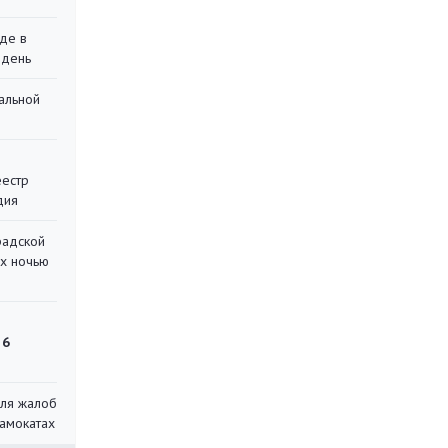
де в
 день
альной
еестр
дия
радской
их ночью
 6
для жалоб
самокатах