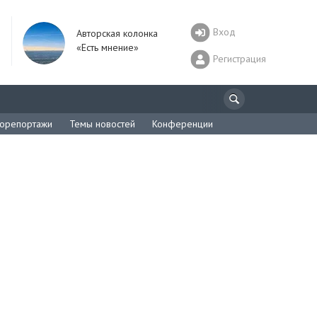
Вход
Авторская колонка
«Есть мнение»
Регистрация
орепортажи
Темы новостей
Конференции