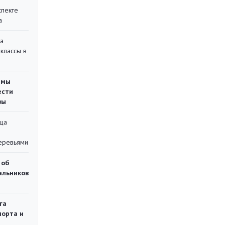
спекте
а
на
классы в
емы
ести
вы
ца
еревьями
 об
чальников
га
порта и