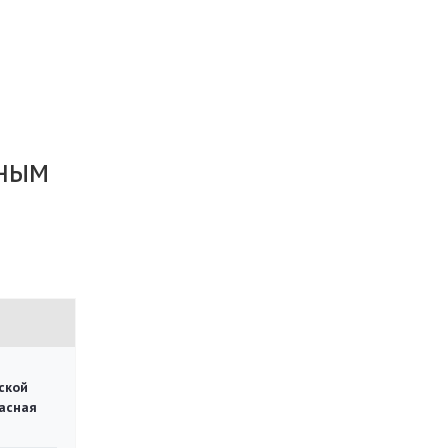
ьным
ской
асная