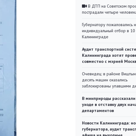
В ДТП на Советском про
пострадали четыре человек
Губернатору пожаловались 
индивидуальный отбор в 10 
Калининграде
Аудит транспортной сист
Калининграда хотят пров
совместно с мэрией Моск
Очевидец: в районе Виштын
десять машин оказались
заблокированы упавшими д
В минприроды рассказали
уходе в отставку двух на
департаментов
Новости Калининграда: но
губернатора, аудит транс
афиша на выходные