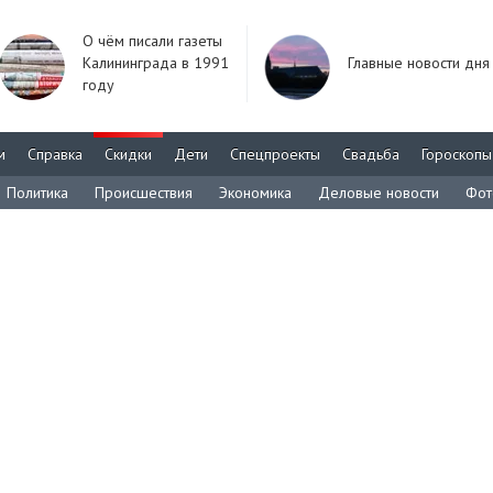
О чём писали газеты
Калининграда в 1991
Главные новости дня
году
м
Справка
Скидки
Дети
Спецпроекты
Свадьба
Гороскопы
Политика
Происшествия
Экономика
Деловые новости
Фот