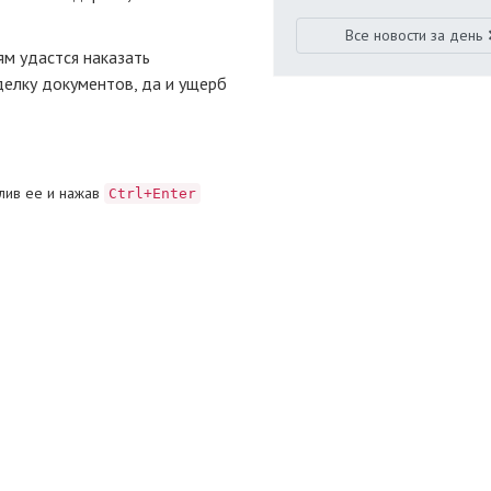
Все новости за день
ям удастся наказать
делку документов, да и ущерб
лив ее и нажав
Ctrl+Enter