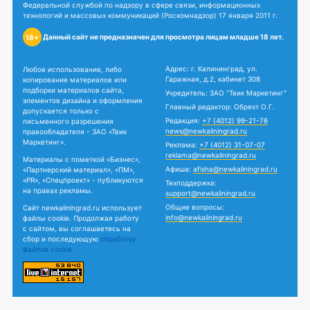
Федеральной службой по надзору в сфере связи, информационных
технологий и массовых коммуникаций (Роскомнадзор) 17 января 2011 г.
Данный сайт не предназначен для просмотра лицам младше 18 лет.
18+
Адрес: г. Калининград, ул.
Любое использование, либо
Гаражная, д.2, кабинет 308
копирование материалов или
подборки материалов сайта,
Учредитель: ЗАО "Твик Маркетинг"
элементов дизайна и оформления
Главный редактор: Обрехт О.Г.
допускается только с
Редакция:
+7 (4012) 99-21-76
письменного разрешения
news@newkaliningrad.ru
правообладателя - ЗАО «Твик
Маркетинг».
Реклама:
+7 (4012) 31-07-07
reklama@newkaliningrad.ru
Материалы с пометкой «Бизнес»,
Афиша:
afisha@newkaliningrad.ru
«Партнерский материал», «ПМ»,
«PR», «Спецпроект» - публикуются
Техподдержка:
на правах рекламы.
support@newkaliningrad.ru
Общие вопросы:
Сайт newkaliningrad.ru использует
info@newkaliningrad.ru
файлы cookie. Продолжая работу
с сайтом, вы соглашаетесь на
сбор и последующую
обработку
файлов cookie.