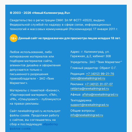
© 2003 - 2026 «Новый Калининград.Ru»
Свидетельство о регистрации СМИ: Эл № ФС77-43520, выдано
Федеральной службой по надзору в сфере связи, информационных
технологий и массовых коммуникаций (Роскомнадзор) 17 января 2011 г.
Данный сайт не предназначен для просмотра лицам младше 18 лет.
18+
Адрес: г. Калининград, ул.
Любое использование, либо
Гаражная, д.2, кабинет 308
копирование материалов или
подборки материалов сайта,
Учредитель: ЗАО "Твик Маркетинг"
элементов дизайна и оформления
Главный редактор: Обрехт О.Г.
допускается только с
Редакция:
+7 (4012) 99-21-76
письменного разрешения
news@newkaliningrad.ru
правообладателя - ЗАО «Твик
Маркетинг».
Реклама:
+7 (4012) 31-07-07
reklama@newkaliningrad.ru
Материалы с пометкой «Бизнес»,
Афиша:
afisha@newkaliningrad.ru
«Партнерский материал», «ПМ»,
«PR», «Спецпроект» - публикуются
Техподдержка:
на правах рекламы.
support@newkaliningrad.ru
Общие вопросы:
Сайт newkaliningrad.ru использует
info@newkaliningrad.ru
файлы cookie. Продолжая работу
с сайтом, вы соглашаетесь на
сбор и последующую
обработку
файлов cookie.