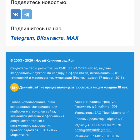
Поделитесь новостью:
Подпишитесь на нас:
Telegram
,
ВКонтакте
,
MAX
© 2003 - 2026 «Новый Калининград.Ru»
Свидетельство о регистрации СМИ: Эл № ФС77-43520, выдано
Федеральной службой по надзору в сфере связи, информационных
технологий и массовых коммуникаций (Роскомнадзор) 17 января 2011 г.
Данный сайт не предназначен для просмотра лицам младше 18 лет.
18+
Адрес: г. Калининград, ул.
Любое использование, либо
Гаражная, д.2, кабинет 308
копирование материалов или
подборки материалов сайта,
Учредитель: ЗАО "Твик Маркетинг"
элементов дизайна и оформления
Главный редактор: Обрехт О.Г.
допускается только с
Редакция:
+7 (4012) 99-21-76
письменного разрешения
news@newkaliningrad.ru
правообладателя - ЗАО «Твик
Маркетинг».
Реклама:
+7 (4012) 31-07-07