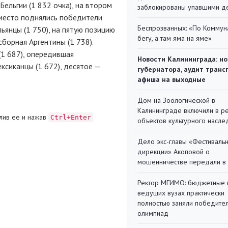
ельгии (1 832 очка), на втором
заблокированы упавшими д
 место поднялись победители
Беспрозванных: «По Коммун
льянцы (1 750), на пятую позицию
бегу, а там яма на яме»
сборная Аргентины (1 738).
(1 687), опередившая
Новости Калининграда: но
ксиканцы (1 672), десятое —
губернатора, аудит транс
афиша на выходные
Дом на Зоологической в
Калининграде включили в р
лив ее и нажав
Ctrl+Enter
объектов культурного насле
Дело экс-главы «Фестиваль
дирекции» Акоповой о
мошенничестве передали в
Ректор МГИМО: бюджетные 
ведущих вузах практически
полностью заняли победите
олимпиад