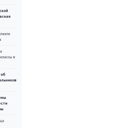
ской
асная
спекте
а
на
классы в
 об
чальников
емы
ести
вы
ца