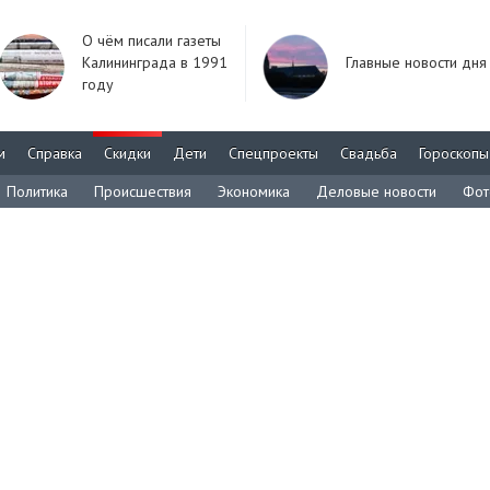
О чём писали газеты
Калининграда в 1991
Главные новости дня
году
м
Справка
Скидки
Дети
Спецпроекты
Свадьба
Гороскопы
Политика
Происшествия
Экономика
Деловые новости
Фот