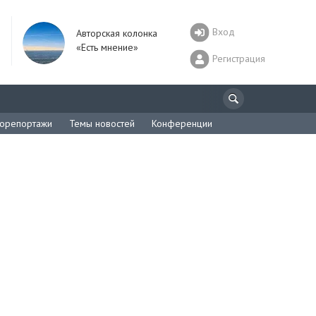
Вход
Авторская колонка
«Есть мнение»
Регистрация
орепортажи
Темы новостей
Конференции