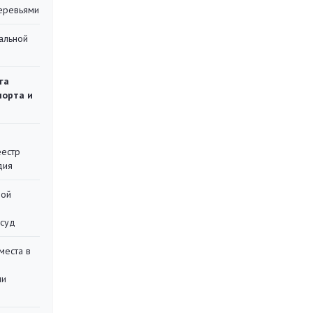
еревьями
альной
га
порта и
еестр
дия
ной
 суд
места в
ли