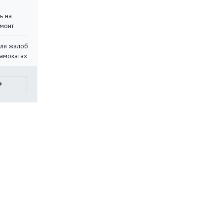
ь на
монт
для жалоб
самокатах