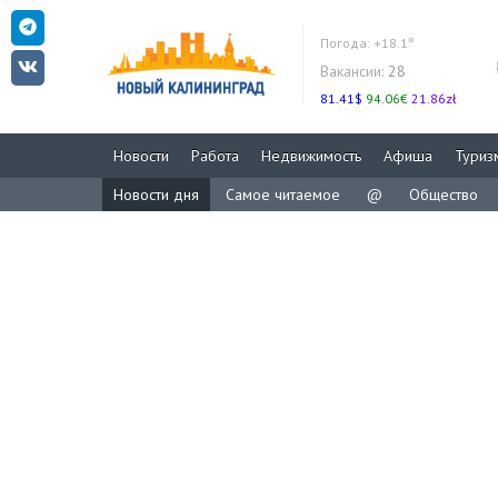
Погода:
+18.1°
Вакансии:
28
81.41$
94.06€
21.86zł
Новости
Работа
Недвижимость
Афиша
Туриз
Новости дня
Самое читаемое
@
Общество