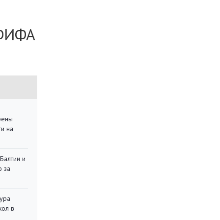
 ФИФА
рены
ти на
 Балтии и
ю за
тура
кол в