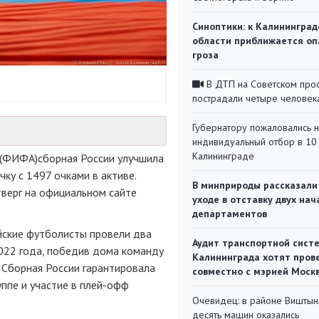
Синоптики: к Калининград
области приближается оп
гроза
В ДТП на Советском про
пострадали четыре человек
Губернатору пожаловались 
индивидуальный отбор в 10 
Калининграде
(ФИФА)сборная России улучшила
чку с 1497 очками в активе.
В минприроды рассказали
тверг на официальном сайте
уходе в отставку двух на
департаментов
йские футболисты провели два
Аудит транспортной сист
022 года, победив дома команду
Калининграда хотят пров
). Сборная России гарантировала
совместно с мэрией Моск
уппе и участие в плей-офф
Очевидец: в районе Виштын
десять машин оказались