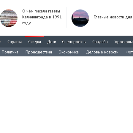
О чём писали газеты
Калининграда в 1991
Главные новости дня
году
м
Справка
Скидки
Дети
Спецпроекты
Свадьба
Гороскопы
Политика
Происшествия
Экономика
Деловые новости
Фот