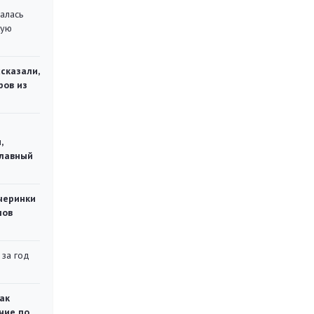
алась
кую
сказали,
ров из
,
главный
черинки
мов
 за год
ак
ние по