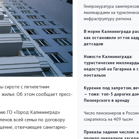
Генпрокуратура заинтересов
миллиардами на туристичес
инфраструктуру региона
В мэрии Калининграда рас
как остановили отток кад
детсадов
Новости Калининграда:
туристические миллиарды
недострой на Гагарина и 
почтальон
бы сироте с пятилетним
Курение под запретом, ве
жилье. Об этом сообщает пресс-
— тоже: топ-5 дорогих до
Пионерского в аренду
цию ГО «Город Калининград»
Число пенсионеров в России
ленов всей семьи по договору
сократилось на 409 тысяч
щение, отвечающее санитарно-
Приказы задним числом: к
прошло очередное заседа