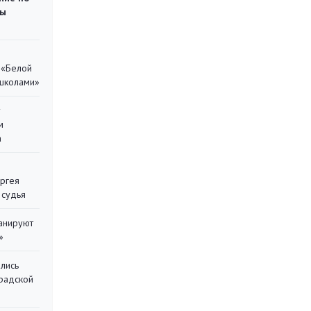
ты
 «Белой
 школами»
у
м
а
ергея
 судья
ланируют
»
лись
градской