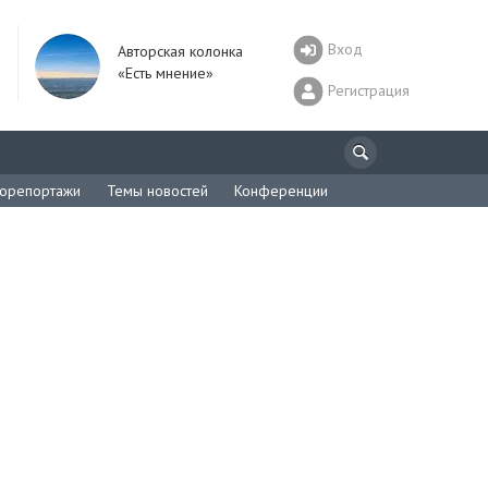
Вход
Авторская колонка
«Есть мнение»
Регистрация
орепортажи
Темы новостей
Конференции