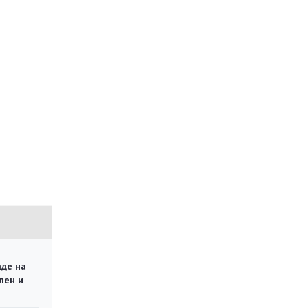
аде на
лен и