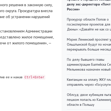
делу экс-директора «Поч
ного решения в законную силу,
России»
го округа. Прокуратура внесла
ние об устранении нарушений
Прокурор области Попов о
госэкспертизе проектов для
Дюны»: «Давайте не как со
остановлением Администрации
редставлено жилое помещение,
Мэрия: Ленинский проспект 
ючи от жилого помещения», —
Ольштынской будут по ноча
перекрывать больше месяц
По делу бывшего главы
администрации Балтийска С
Мельникова назначен новый
лив ее и нажав
Ctrl+Enter
Квитанции на оплату ЖКУ п
отправлять через «Госуслуги
Облсуд: двое кубинцев пыта
пешком попасть из Калинин
области в Польшу