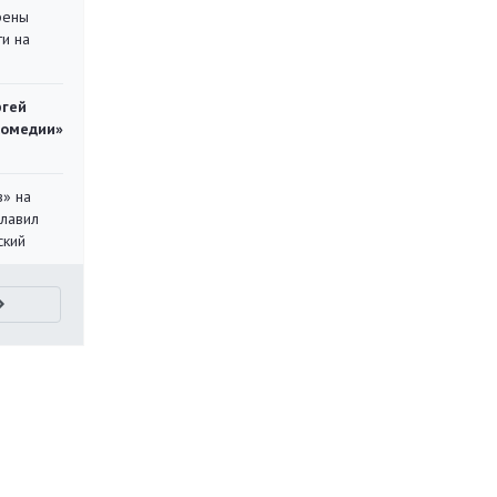
рены
ти на
ргей
комедии»
в» на
главил
ский