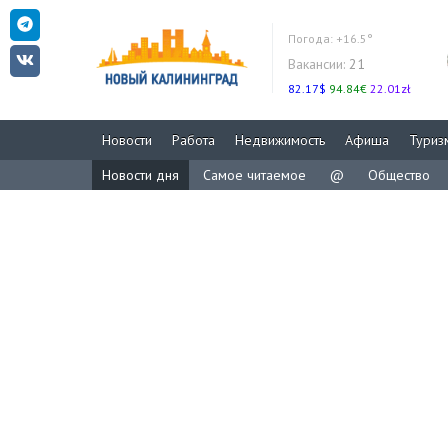
Погода:
+16.5°
Вакансии:
21
82.17$
94.84€
22.01zł
Новости
Работа
Недвижимость
Афиша
Туриз
Новости дня
Самое читаемое
@
Общество