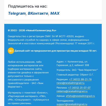
Подпишитесь на нас:
Telegram
,
ВКонтакте
,
MAX
© 2003 - 2026 «Новый Калининград.Ru»
Свидетельство о регистрации СМИ: Эл № ФС77-43520, выдано
Федеральной службой по надзору в сфере связи, информационных
технологий и массовых коммуникаций (Роскомнадзор) 17 января 2011 г.
Данный сайт не предназначен для просмотра лицам младше 18 лет.
18+
Адрес: г. Калининград, ул.
Любое использование, либо
Гаражная, д.2, кабинет 308
копирование материалов или
подборки материалов сайта,
Учредитель: ЗАО "Твик Маркетинг"
элементов дизайна и оформления
Главный редактор: Обрехт О.Г.
допускается только с
Редакция:
+7 (4012) 99-21-76
письменного разрешения
news@newkaliningrad.ru
правообладателя - ЗАО «Твик
Маркетинг».
Реклама:
+7 (4012) 31-07-07
reklama@newkaliningrad.ru
Материалы с пометкой «Бизнес»,
Афиша:
afisha@newkaliningrad.ru
«Партнерский материал», «ПМ»,
«PR», «Спецпроект» - публикуются
Техподдержка:
на правах рекламы.
support@newkaliningrad.ru