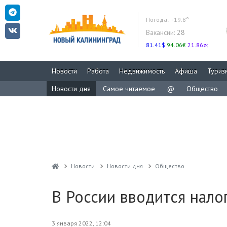
Погода:
+19.8°
Вакансии:
28
81.41$
94.06€
21.86zł
Новости
Работа
Недвижимость
Афиша
Туриз
Новости дня
Самое читаемое
@
Общество
Новости
Новости дня
Общество
В России вводится нало
3 января 2022, 12:04