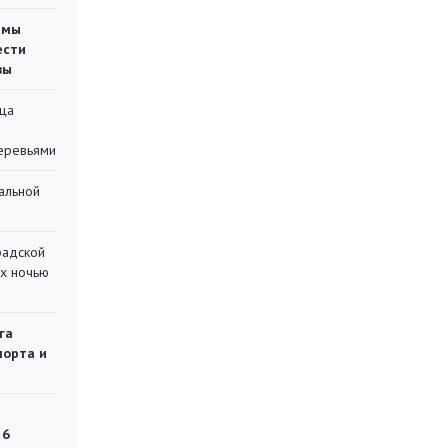
емы
ести
вы
ца
еревьями
альной
радской
их ночью
га
порта и
 6