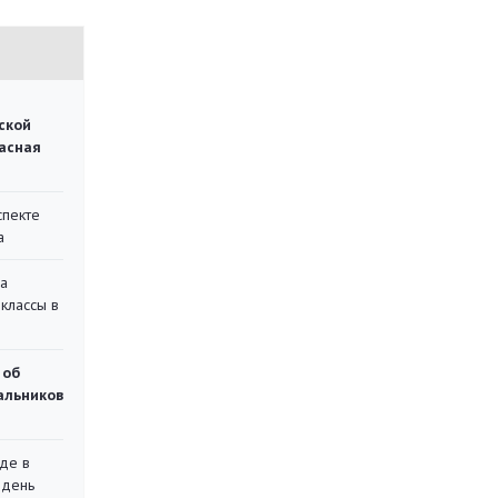
ской
асная
спекте
а
на
классы в
 об
чальников
де в
 день