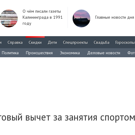
О чём писали газеты
Калининграда в 1991
Главные новости дня
году
м
Справка
Скидки
Дети
Спецпроекты
Свадьба
Гороскопы
Политика
Происшествия
Экономика
Деловые новости
Фот
говый вычет за занятия спорто