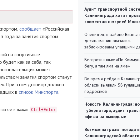
Аудит транспортной сист
Калининграда хотят пров
совместно с мэрией Моск
 спортом,
сообщает
«Российская
Очевидец: в районе Виштын
23 года за занятия спортом
десять машин оказались
заблокированы упавшими д
ной на спортивные
Беспрозванных: «По Коммун
 будет как за себя, так
бегу, а там яма на яме»
алогоплательщик может
тельством занятия спортом станут
Во время рейда в Калининг
чек. При этом договор должен
области выявили 58 гулявш
подростков
шедших в
список Минспорта
.
Новости Калининграда: но
лив ее и нажав
Ctrl+Enter
губернатора, аудит транс
афиша на выходные
Возможны грозы: погода в
Калининградской области