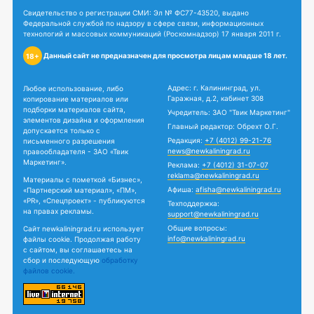
Свидетельство о регистрации СМИ: Эл № ФС77-43520, выдано
Федеральной службой по надзору в сфере связи, информационных
технологий и массовых коммуникаций (Роскомнадзор) 17 января 2011 г.
Данный сайт не предназначен для просмотра лицам младше 18 лет.
18+
Адрес: г. Калининград, ул.
Любое использование, либо
Гаражная, д.2, кабинет 308
копирование материалов или
подборки материалов сайта,
Учредитель: ЗАО "Твик Маркетинг"
элементов дизайна и оформления
Главный редактор: Обрехт О.Г.
допускается только с
Редакция:
+7 (4012) 99-21-76
письменного разрешения
news@newkaliningrad.ru
правообладателя - ЗАО «Твик
Маркетинг».
Реклама:
+7 (4012) 31-07-07
reklama@newkaliningrad.ru
Материалы с пометкой «Бизнес»,
Афиша:
afisha@newkaliningrad.ru
«Партнерский материал», «ПМ»,
«PR», «Спецпроект» - публикуются
Техподдержка:
на правах рекламы.
support@newkaliningrad.ru
Общие вопросы:
Сайт newkaliningrad.ru использует
info@newkaliningrad.ru
файлы cookie. Продолжая работу
с сайтом, вы соглашаетесь на
сбор и последующую
обработку
файлов cookie.