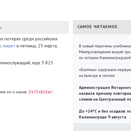
САМОЕ ЧИТАЕМОЕ:
е
х потерях среди российских
е,
пишет
в пятницу, 25 марта,
В новый перечень учебнико
Минпросвещения вошли три
по истории Калининградской
оеннослужащий, еще 3 825
«Балтика» одержала перву
на выезде в сезоне
Администрация Янтарног
лив ее и нажав
Ctrl+Enter
назвала причину повторн
сливов на Центральный п
До +24°С и без осадков: п
Калининграде 9 августа