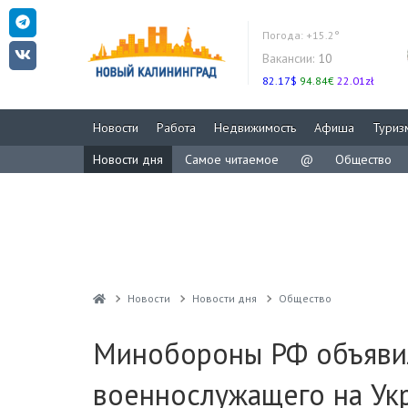
Погода:
+15.2°
Вакансии:
10
82.17$
94.84€
22.01zł
Новости
Работа
Недвижимость
Афиша
Туриз
Новости дня
Самое читаемое
@
Общество
Новости
Новости дня
Общество
Минобороны РФ объявил
военнослужащего на Ук