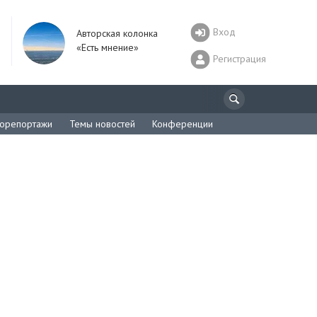
Вход
Авторская колонка
«Есть мнение»
Регистрация
орепортажи
Темы новостей
Конференции