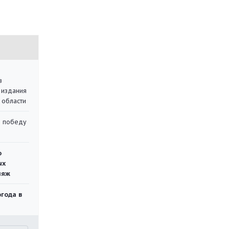
в
 издания
 области
ю победу
о
ых
ляж
огода в