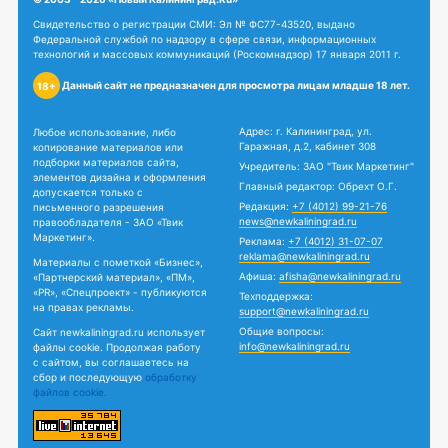
Свидетельство о регистрации СМИ: Эл № ФС77-43520, выдано
Федеральной службой по надзору в сфере связи, информационных
технологий и массовых коммуникаций (Роскомнадзор) 17 января 2011 г.
Данный сайт не предназначен для просмотра лицам младше 18 лет.
18+
Адрес: г. Калининград, ул.
Любое использование, либо
Гаражная, д.2, кабинет 308
копирование материалов или
подборки материалов сайта,
Учредитель: ЗАО "Твик Маркетинг"
элементов дизайна и оформления
Главный редактор: Обрехт О.Г.
допускается только с
Редакция:
+7 (4012) 99-21-76
письменного разрешения
news@newkaliningrad.ru
правообладателя - ЗАО «Твик
Маркетинг».
Реклама:
+7 (4012) 31-07-07
reklama@newkaliningrad.ru
Материалы с пометкой «Бизнес»,
Афиша:
afisha@newkaliningrad.ru
«Партнерский материал», «ПМ»,
«PR», «Спецпроект» - публикуются
Техподдержка:
на правах рекламы.
support@newkaliningrad.ru
Общие вопросы:
Сайт newkaliningrad.ru использует
info@newkaliningrad.ru
файлы cookie. Продолжая работу
с сайтом, вы соглашаетесь на
сбор и последующую
обработку
файлов cookie.