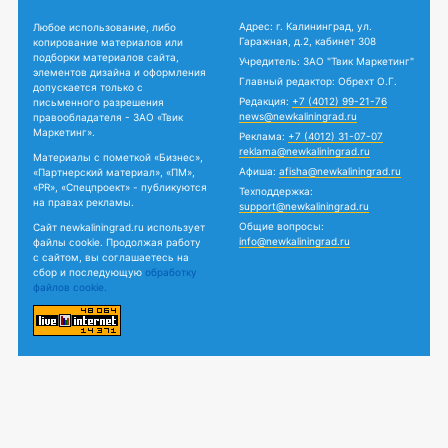
Адрес: г. Калининград, ул.
Любое использование, либо
Гаражная, д.2, кабинет 308
копирование материалов или
подборки материалов сайта,
Учредитель: ЗАО "Твик Маркетинг"
элементов дизайна и оформления
Главный редактор: Обрехт О.Г.
допускается только с
Редакция:
+7 (4012) 99-21-76
письменного разрешения
news@newkaliningrad.ru
правообладателя - ЗАО «Твик
Маркетинг».
Реклама:
+7 (4012) 31-07-07
reklama@newkaliningrad.ru
Материалы с пометкой «Бизнес»,
Афиша:
afisha@newkaliningrad.ru
«Партнерский материал», «ПМ»,
«PR», «Спецпроект» - публикуются
Техподдержка:
на правах рекламы.
support@newkaliningrad.ru
Общие вопросы:
Сайт newkaliningrad.ru использует
info@newkaliningrad.ru
файлы cookie. Продолжая работу
с сайтом, вы соглашаетесь на
сбор и последующую
обработку
файлов cookie.