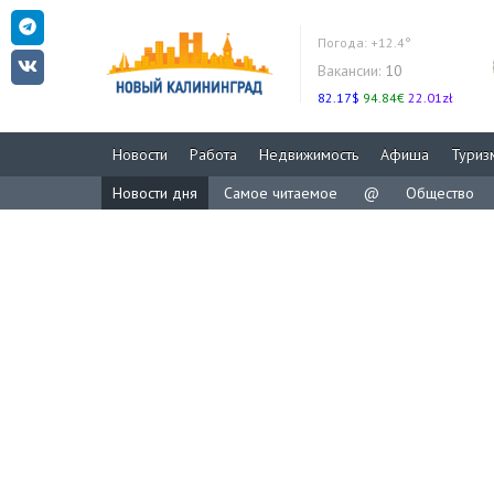
Погода:
+12.4°
Вакансии:
10
82.17$
94.84€
22.01zł
Новости
Работа
Недвижимость
Афиша
Туриз
Новости дня
Самое читаемое
@
Общество