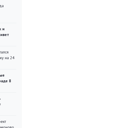
да
»
ж и
живет
тался
ку на 24
ые
раде 8
ь
е
оект
Мамоново